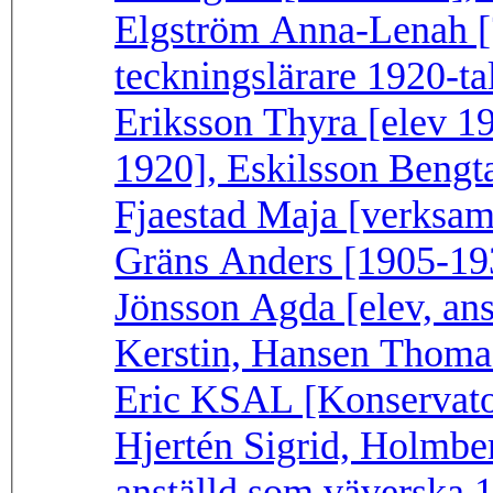
Elgström Anna-Lenah [?
teckningslärare 1920-tal
Eriksson Thyra [elev 1
1920], Eskilsson Bengt
Fjaestad Maja [verksam
Gräns Anders [1905-193
Jönsson Agda [elev, ans
Kerstin, Hansen Thomas
Eric KSAL [Konservator
Hjertén Sigrid, Holmbe
anställd som väverska 