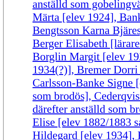
anställd som gobelingv
Märta [elev 1924], Bank
Bengtsson Karna Bjäres
Berger Elisabeth [lärare
Borglin Margit [elev 19
1934(?)], Bremer Dorri
Carlsson-Banke Signe [e
som brodös], Cederqvis
därefter anställd som br
Elise [elev 1882/1883 
Hildegard [elev 1934],