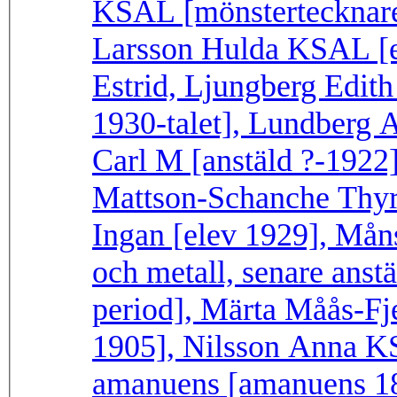
KSAL [mönstertecknare 
Larsson Hulda KSAL [el
Estrid, Ljungberg Edith
1930-talet], Lundberg 
Carl M [anstäld ?-1922]
Mattson-Schanche Thyra
Ingan [elev 1929], Måns
och metall, senare anst
period], Märta Måås-Fje
1905], Nilsson Anna KS
amanuens [amanuens 18