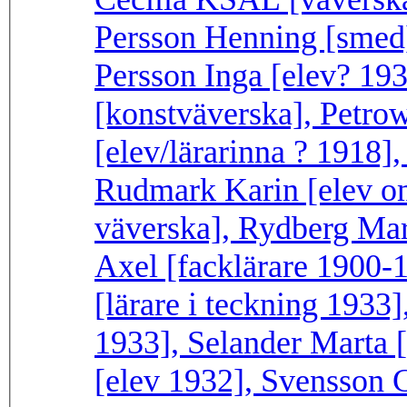
Persson Henning [smed]
Persson Inga [elev? 19
[konstväverska], Petro
[elev/lärarinna ? 1918],
Rudmark Karin [elev om
väverska], Rydberg Mar
Axel [facklärare 1900-1
[lärare i teckning 1933]
1933], Selander Marta 
[elev 1932], Svensson 