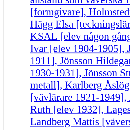
[formgivare], Holmstedt 
Hägg Elsa [teckningslä
KSAL [elev någon gång
Ivar [elev 1904-1905], 
1911], Jönsson Hildegar
1930-1931], Jönsson St
metall], Karlberg Åslö
[vävlärare 1921-1949], 
Ruth [elev 1932], Lages
Landberg Mattis [vävers