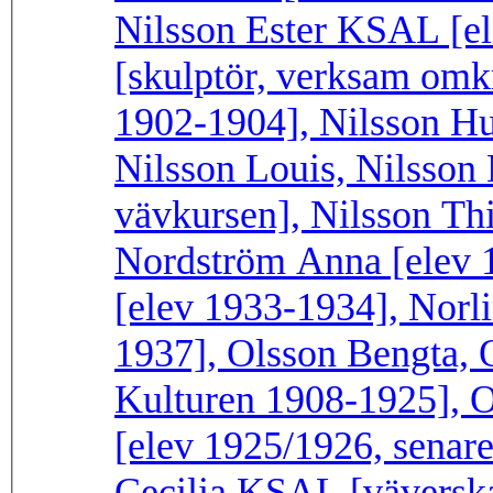
Nilsson Ester KSAL [el
[skulptör, verksam omk
1902-1904], Nilsson Hu
Nilsson Louis, Nilsson
vävkursen], Nilsson Thi
Nordström Anna [elev 1
[elev 1933-1934], Norli
1937], Olsson Bengta, O
Kulturen 1908-1925], 
[elev 1925/1926, senare
Cecilia KSAL [väverska