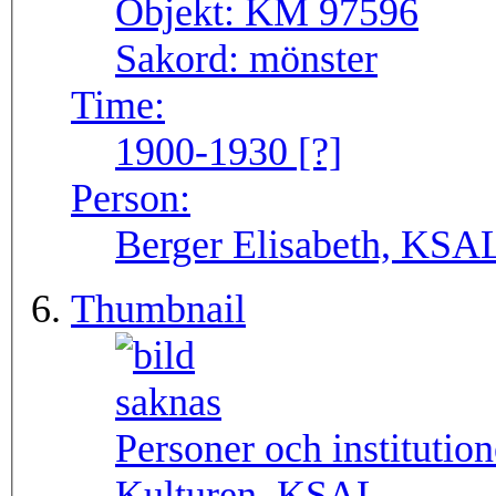
Objekt:
KM 97596
Sakord:
mönster
Time:
1900-1930 [?]
Person:
Berger Elisabeth, KSA
Thumbnail
Personer och institutio
Kulturen, KSAL