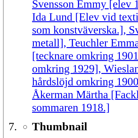
Svensson Emmy [elev 1
Ida Lund [Elev vid text
som konstväverska.], S
metall], Teuchler Emma
[tecknare omkring 1901
omkring 1929], Wieslan
hårdslöjd omkring 1900
Åkerman Märtha [Fackl
sommaren 1918.]
Thumbnail