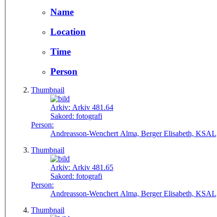
Name
Location
Time
Person
Thumbnail
Arkiv:
Arkiv 481.64
Sakord:
fotografi
Person:
Andreasson-Wenchert Alma, Berger Elisabeth, KSAL,
Thumbnail
Arkiv:
Arkiv 481.65
Sakord:
fotografi
Person:
Andreasson-Wenchert Alma, Berger Elisabeth, KSAL,
Thumbnail