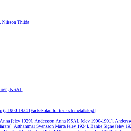
 Nilsson Thilda
lturen, KSAL
n)], 1900-1934 [Fackskolan för trä- och metallslöjd]
 Anna [elev 1929], Andersson Anna KSAL [elev 1900-1901], Anderss
lärare], Asthammar Svensson Märta [elev 1924], Banke Signe [elev 192