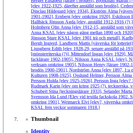
Berger Elisabeth [lärare i broderi], Björkman Martin
[elev 1922-1925, därefter anställd som brodös], Ceder
Dinclau Hildegard [elev 1934], Ekström Alma [väversk
1901-1902], Ernberg [elev omkring 1920], Eskilsson B
Hallbäck Jönsson Agda [elev, anställd 1912-1916 (?)
Holmberg Olin Anna [elev 1912-15, anställd som väver
Anna KSAL [elev någon gång mellan 1890 och 1920], J
Jönsson Sture KSAL [elev 1901 trä och metall], Karlb
Bergh Ingjerd, Landberg Mattis [väverska för lotteri
Ljungberg Edith [elev 1928-29, senare anställd på 19
[mönsterriterska (?)], Mittendorf Ingan [elev 1929], M
facklärare 1902-1905], Nilsson Anna KSAL [elev], N
verksam omkring 1905], Nilsson Henry [lärare 1902-19
brodös 1900-1901], Nordström Anna [elev 1897, 1:a el
Kulturen 1908-1925], Osslund Helmer, Persson Alma [
Persson Hulda [elev 1925-1926], Persson Inga [elev? 
Rudmark Karin [elev om kring 1925 (?). tecknerska, vä
Schubert Stina [teckningslärare 1933], Selander Mar
Svensson Ida Lund [Elev vid textila fackskola 1902. S
omkring 1901], Weimarck Elvi [elev?, väverska omkri
KSAL fem veckor sommaren 1918.]
Thumbnail
Identity