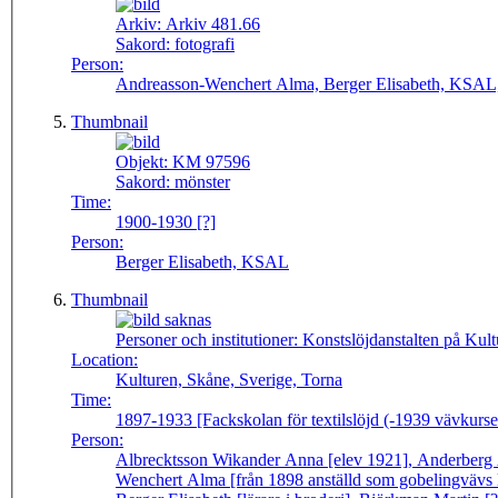
Arkiv:
Arkiv 481.66
Sakord:
fotografi
Person:
Andreasson-Wenchert Alma, Berger Elisabeth, KSAL,
Thumbnail
Objekt:
KM 97596
Sakord:
mönster
Time:
1900-1930 [?]
Person:
Berger Elisabeth, KSAL
Thumbnail
Personer och institutioner:
Konstslöjdanstalten på Ku
Location:
Kulturen, Skåne, Sverige, Torna
Time:
1897-1933 [Fackskolan för textilslöjd (-1939 vävkurse
Person:
Albrecktsson Wikander Anna [elev 1921], Anderberg
Wenchert Alma [från 1898 anställd som gobelingvävs 