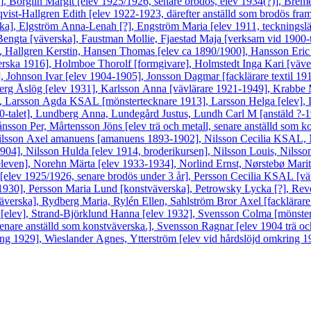
 [?], Borglin Margit [elev 1925/1926, senare brodös, elev 1934(?)], B
qvist-Hallgren Edith [elev 1922-1923, därefter anställd som brodös fram
a], Elgström Anna-Lenah [?], Engström Maria [elev 1911, teckningslära
engta [väverska], Faustman Mollie, Fjaestad Maja [verksam vid 1900-t
 ], Hallgren Kerstin, Hansen Thomas [elev ca 1890/1900], Hansson Eri
ska 1916], Holmboe Thorolf [formgivare], Holmstedt Inga Kari [väversk
ohnson Ivar [elev 1904-1905], Jonsson Dagmar [facklärare textil 1911
erg Åslög [elev 1931], Karlsson Anna [vävlärare 1921-1949], Krabbe Ma
et], Larsson Agda KSAL [mönstertecknare 1913], Larsson Helga [elev],
30-talet], Lundberg Anna, Lundegård Justus, Lundh Carl M [anstäld ?
ånsson Per, Mårtensson Jöns [elev trä och metall, senare anställd som ko
ilsson Axel amanuens [amanuens 1893-1902], Nilsson Cecilia KSAL, N
04], Nilsson Hulda [elev 1914, broderikursen], Nilsson Louis, Nilsson
even], Norehn Märta [elev 1933-1934], Norlind Ernst, Nørstebø Marit 
elev 1925/1926, senare brodös under 3 år], Persson Cecilia KSAL [vä
1930], Persson Maria Lund [konstväverska], Petrowsky Lycka [?], Reve
verska], Rydberg Maria, Rylén Ellen, Sahlström Bror Axel [facklärare 
ta [elev], Strand-Björklund Hanna [elev 1932], Svensson Colma [mönst
enare anställd som konstväverska.], Svensson Ragnar [elev 1904 trä oc
ng 1929], Wieslander Agnes, Ytterström [elev vid hårdslöjd omkring 