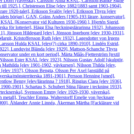
remer Dorri [väverska], Carlsson Anna KSAL, Carlsson-Banke Signe
 till 1925.], Christenson Elise [elev 1882/1883 samt 1903-1904],
re 1920-talet], Eriksson Svalöv [elev], Eriksson Thyra [elev
alets början], GAN, Gräns Anders [1905-193 lärare, konservator],
c KSAL [Konservator vid Kulturen 1930-1960.], Hjertén Sigrid,
a för lotteriet], Hägg Elsa [teckningslärarinna 1932], Johansson
], Jönsson Hildegard [elev], Jönsson Ingeborg [elev 1930-1931],
rgit, Kristoffersson Ruth [elev 1932], Lagesdotter von Irgens
 Larsson Hulda KSAL [elev(?) cirka 1890-1910], Lindén Estrid,
-1922], Lundqvist Blända [elev 1929], Mattson-Schanche Thyra
nservator under en kort period], Märta Måås-Fjetterström [textil
ilsson Ester KSAL [elev 1923], Nilsson Gustav Adolf [skulptör,
 Mathilda [elev 1901-1902, vävkursen], Nilsson Thilda [elev,
[elev 1937], Olsson Bengta, Olsson Per Axel [anställd på
verska/mönsterriterska 1891-1901], Persson Henning [smed],
ntlow Benny [elev/lärarinna ? 1918], Ringius Clara [elev 1936],
1900-1901], Schartau S, Schubert Stina [lärare i teckning 1933],
ertecknerska], Svensson Emmy [elev 1929-1930, väverska],
h metall], Teuchler Emma, Walterstorff Emelie von [tecknare
1900], Åhlander Annie Linnéa, Åkerman Märtha [Facklärare vid