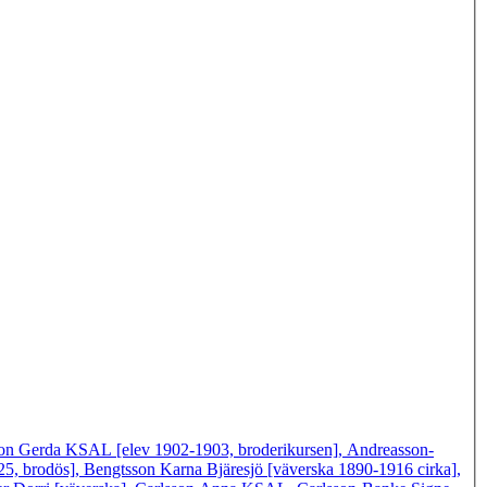
on Gerda KSAL [elev 1902-1903, broderikursen], Andreasson-
5, brodös], Bengtsson Karna Bjäresjö [väverska 1890-1916 cirka],