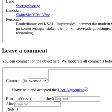
Land
Sverige
Sverige
Landskap
Skåne
Sk%C3%A5ne
Persontext
Broderilärare vid KSAL. Inspirerades i hemmet där modern vä
på konserveringsanstalten där hon konserverade gobelänger. 
församling.
Leave a comment
You can comment on the object here. We moderate all comments befor
Comment (in
)
I have read and accepted the
User Agreement
E-mail address (not published)
Alias