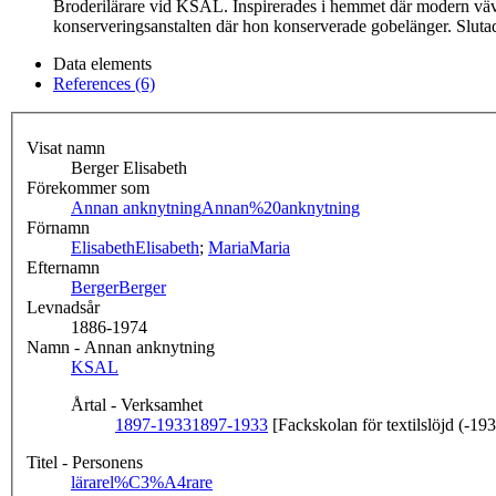
Broderilärare vid KSAL. Inspirerades i hemmet där modern vävd
konserveringsanstalten där hon konserverade gobelänger. Sluta
Data elements
References (6)
Visat namn
Berger Elisabeth
Förekommer som
Annan anknytning
Annan%20anknytning
Förnamn
Elisabeth
Elisabeth
;
Maria
Maria
Efternamn
Berger
Berger
Levnadsår
1886-1974
Namn - Annan anknytning
KSAL
Årtal - Verksamhet
1897-1933
1897-1933
[Fackskolan för textilslöjd (-19
Titel - Personens
lärare
l%C3%A4rare