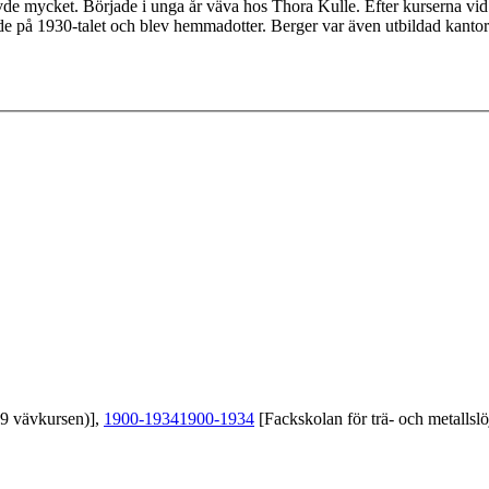
e mycket. Började i unga år väva hos Thora Kulle. Efter kurserna vid 
de på 1930-talet och blev hemmadotter. Berger var även utbildad kanto
39 vävkursen)],
1900-1934
1900-1934
[Fackskolan för trä- och metallslö