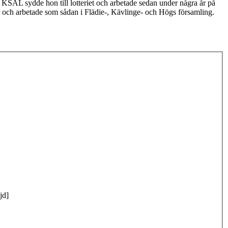
KSAL sydde hon till lotteriet och arbetade sedan under några år på
r och arbetade som sådan i Flädie-, Kävlinge- och Högs församling.
jd]