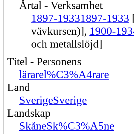
Årtal - Verksamhet
1897-1933
1897-1933
[
vävkursen)],
1900-193
och metallslöjd]
Titel - Personens
lärare
l%C3%A4rare
Land
Sverige
Sverige
Landskap
Skåne
Sk%C3%A5ne