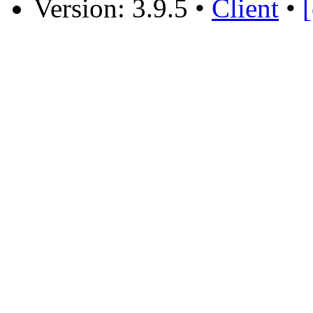
Version: 3.9.5
•
Client
•