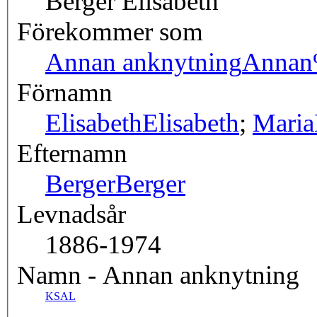
Berger Elisabeth
Förekommer som
Annan anknytning
Annan
Förnamn
Elisabeth
Elisabeth
;
Maria
Efternamn
Berger
Berger
Levnadsår
1886-1974
Namn - Annan anknytning
KSAL