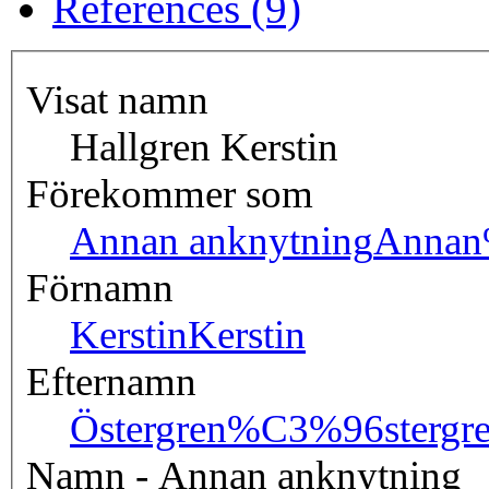
References (9)
Visat namn
Hallgren Kerstin
Förekommer som
Annan anknytning
Annan
Förnamn
Kerstin
Kerstin
Efternamn
Östergren
%C3%96stergr
Namn - Annan anknytning