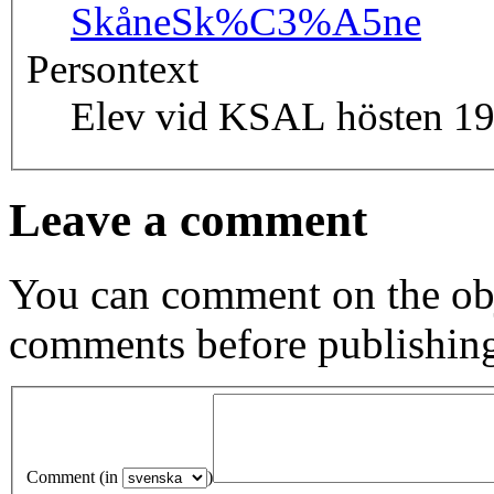
Skåne
Sk%C3%A5ne
Persontext
Elev vid KSAL hösten 19
Leave a comment
You can comment on the obj
comments before publishin
Comment (in
)