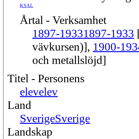
KSAL
Årtal - Verksamhet
1897-1933
1897-1933
[
vävkursen)],
1900-193
och metallslöjd]
Titel - Personens
elev
elev
Land
Sverige
Sverige
Landskap