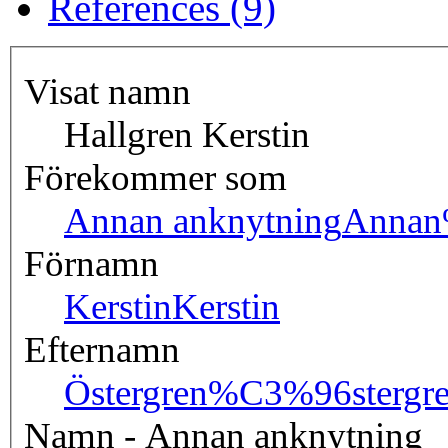
References (9)
Visat namn
Hallgren Kerstin
Förekommer som
Annan anknytning
Annan
Förnamn
Kerstin
Kerstin
Efternamn
Östergren
%C3%96stergr
Namn - Annan anknytning