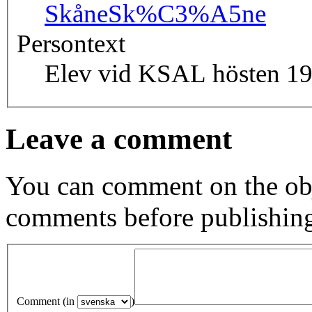
Skåne
Sk%C3%A5ne
Persontext
Elev vid KSAL hösten 19
Leave a comment
You can comment on the obj
comments before publishin
Comment (in
)