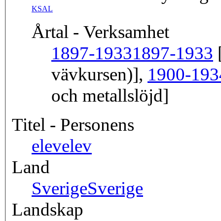
KSAL
Årtal - Verksamhet
1897-1933
1897-1933
[
vävkursen)],
1900-193
och metallslöjd]
Titel - Personens
elev
elev
Land
Sverige
Sverige
Landskap