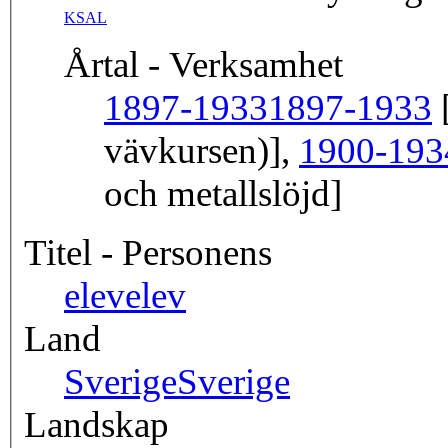
KSAL
Årtal - Verksamhet
1897-1933
1897-1933
[
vävkursen)],
1900-193
och metallslöjd]
Titel - Personens
elev
elev
Land
Sverige
Sverige
Landskap