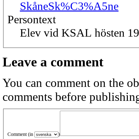
Skåne
Sk%C3%A5ne
Persontext
Elev vid KSAL hösten 19
Leave a comment
You can comment on the obj
comments before publishin
Comment (in
)