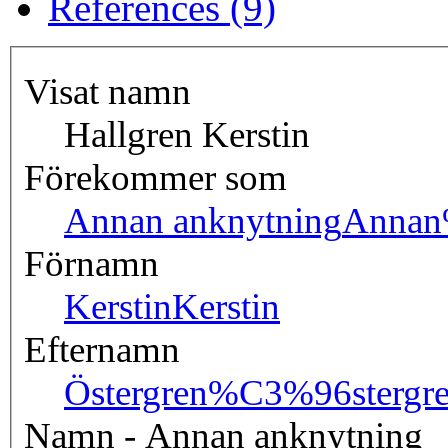
References (9)
Visat namn
Hallgren Kerstin
Förekommer som
Annan anknytning
Annan
Förnamn
Kerstin
Kerstin
Efternamn
Östergren
%C3%96stergr
Namn - Annan anknytning