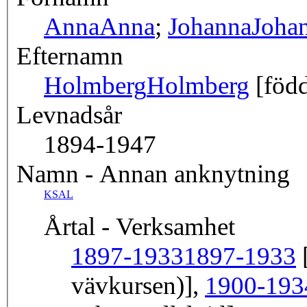
Anna
Anna
;
Johanna
Joha
Efternamn
Holmberg
Holmberg
[föd
Levnadsår
1894-1947
Namn - Annan anknytning
KSAL
Årtal - Verksamhet
1897-1933
1897-1933
[
vävkursen)],
1900-193