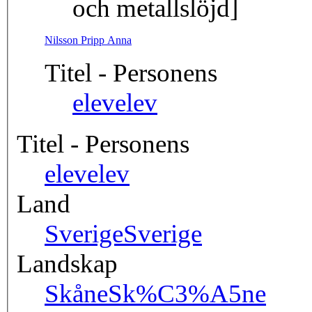
och metallslöjd]
Nilsson Pripp Anna
Titel - Personens
elev
elev
Titel - Personens
elev
elev
Land
Sverige
Sverige
Landskap
Skåne
Sk%C3%A5ne