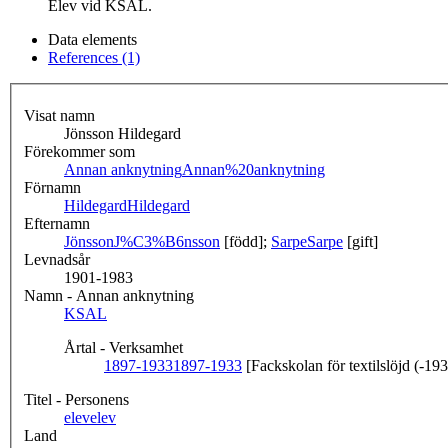
Elev vid KSAL.
Data elements
References (1)
Visat namn
Jönsson Hildegard
Förekommer som
Annan anknytning
Annan%20anknytning
Förnamn
Hildegard
Hildegard
Efternamn
Jönsson
J%C3%B6nsson
[född];
Sarpe
Sarpe
[gift]
Levnadsår
1901-1983
Namn - Annan anknytning
KSAL
Årtal - Verksamhet
1897-1933
1897-1933
[Fackskolan för textilslöjd (-19
Titel - Personens
elev
elev
Land