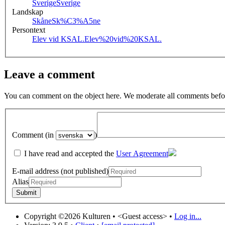
Sverige
Sverige
Landskap
Skåne
Sk%C3%A5ne
Persontext
Elev vid KSAL.
Elev%20vid%20KSAL.
Leave a comment
You can comment on the object here. We moderate all comments befor
Comment (in
)
I have read and accepted the
User Agreement
E-mail address (not published)
Alias
Copyright ©2026 Kulturen •
<Guest access>
•
Log in...