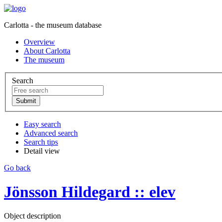
Carlotta - the museum database
Overview
About Carlotta
The museum
Search
Easy search
Advanced search
Search tips
Detail view
Go back
Jönsson Hildegard :: elev
Object description