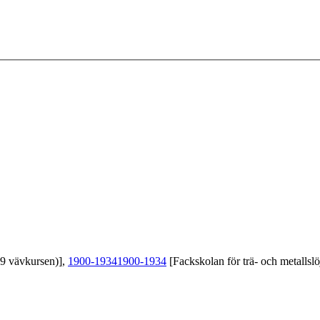
39 vävkursen)],
1900-1934
1900-1934
[Fackskolan för trä- och metallslö