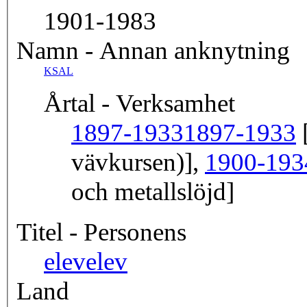
1901-1983
Namn - Annan anknytning
KSAL
Årtal - Verksamhet
1897-1933
1897-1933
[
vävkursen)],
1900-193
och metallslöjd]
Titel - Personens
elev
elev
Land