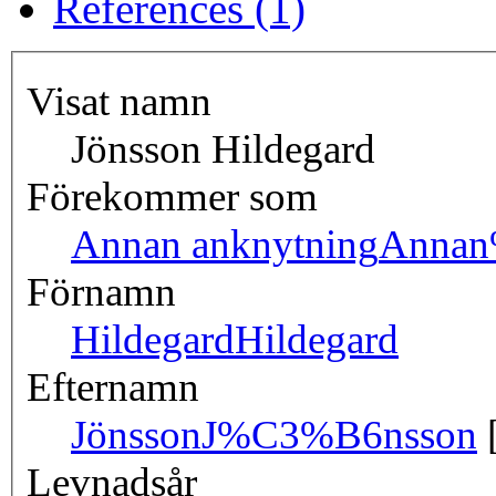
References (1)
Visat namn
Jönsson Hildegard
Förekommer som
Annan anknytning
Annan
Förnamn
Hildegard
Hildegard
Efternamn
Jönsson
J%C3%B6nsson
Levnadsår