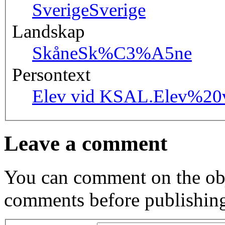
Sverige
Sverige
Landskap
Skåne
Sk%C3%A5ne
Persontext
Elev vid KSAL.
Elev%20
Leave a comment
You can comment on the obj
comments before publishin