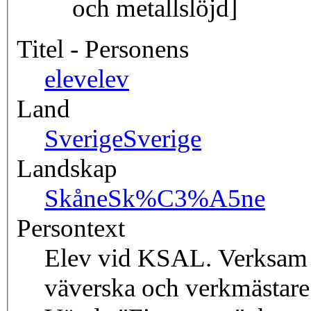
och metallslöjd]
Titel - Personens
elev
elev
Land
Sverige
Sverige
Landskap
Skåne
Sk%C3%A5ne
Persontext
Elev vid KSAL. Verksam 
väverska och verkmästare