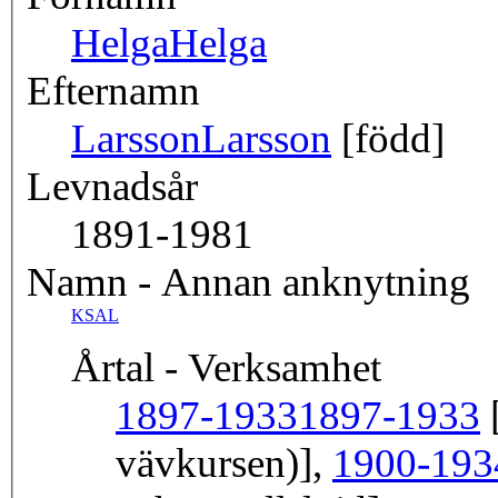
Helga
Helga
Efternamn
Larsson
Larsson
[född]
Levnadsår
1891-1981
Namn - Annan anknytning
KSAL
Årtal - Verksamhet
1897-1933
1897-1933
[
vävkursen)],
1900-193