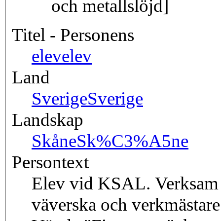
och metallslöjd]
Titel - Personens
elev
elev
Land
Sverige
Sverige
Landskap
Skåne
Sk%C3%A5ne
Persontext
Elev vid KSAL. Verksam 
väverska och verkmästare