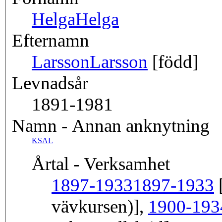
Helga
Helga
Efternamn
Larsson
Larsson
[född]
Levnadsår
1891-1981
Namn - Annan anknytning
KSAL
Årtal - Verksamhet
1897-1933
1897-1933
[
vävkursen)],
1900-193