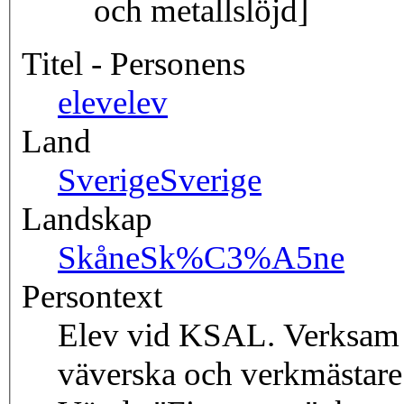
och metallslöjd]
Titel - Personens
elev
elev
Land
Sverige
Sverige
Landskap
Skåne
Sk%C3%A5ne
Persontext
Elev vid KSAL. Verksam 
väverska och verkmästare