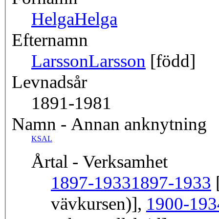
Helga
Helga
Efternamn
Larsson
Larsson
[född]
Levnadsår
1891-1981
Namn - Annan anknytning
KSAL
Årtal - Verksamhet
1897-1933
1897-1933
[
vävkursen)],
1900-193