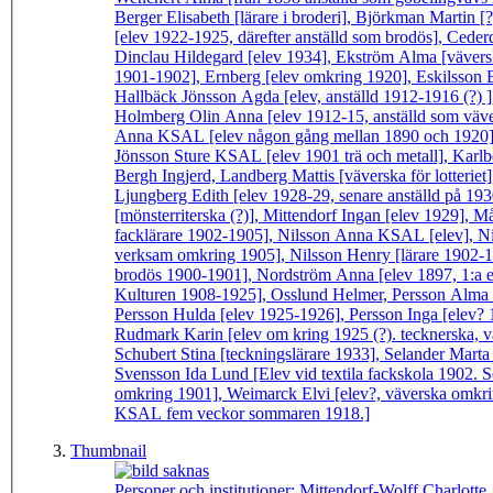
Berger Elisabeth [lärare i broderi], Björkman Martin
[elev 1922-1925, därefter anställd som brodös], Ceder
Dinclau Hildegard [elev 1934], Ekström Alma [väversk
1901-1902], Ernberg [elev omkring 1920], Eskilsson B
Hallbäck Jönsson Agda [elev, anställd 1912-1916 (?)
Holmberg Olin Anna [elev 1912-15, anställd som väver
Anna KSAL [elev någon gång mellan 1890 och 1920], J
Jönsson Sture KSAL [elev 1901 trä och metall], Karlb
Bergh Ingjerd, Landberg Mattis [väverska för lotteri
Ljungberg Edith [elev 1928-29, senare anställd på 19
[mönsterriterska (?)], Mittendorf Ingan [elev 1929], M
facklärare 1902-1905], Nilsson Anna KSAL [elev], N
verksam omkring 1905], Nilsson Henry [lärare 1902-19
brodös 1900-1901], Nordström Anna [elev 1897, 1:a el
Kulturen 1908-1925], Osslund Helmer, Persson Alma [
Persson Hulda [elev 1925-1926], Persson Inga [elev? 
Rudmark Karin [elev om kring 1925 (?). tecknerska, vä
Schubert Stina [teckningslärare 1933], Selander Mar
Svensson Ida Lund [Elev vid textila fackskola 1902. S
omkring 1901], Weimarck Elvi [elev?, väverska omkri
KSAL fem veckor sommaren 1918.]
Thumbnail
Personer och institutioner:
Mittendorf-Wolff Charlotte,