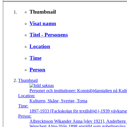
Thumbnail
Visat namn
Titel - Personens
Location
Time
Person
Thumbnail
Personer och institutioner:
Konstslöjdanstalten på Ku
Location:
Kulturen, Skåne, Sverige, Torna
Time:
1897-1933 [Fackskolan för textilslöjd (-1939 vävkurse
Person:
Albrecktsson Wikander Anna [elev 1921], Anderberg
Wenchert Alma [från 1898 anställd som gobelingvävs 