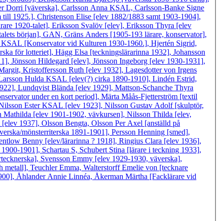
remer Dorri [väverska], Carlsson Anna KSAL, Carlsson-Banke Signe
 till 1925.], Christenson Elise [elev 1882/1883 samt 1903-1904],
re 1920-talet], Eriksson Svalöv [elev], Eriksson Thyra [elev
alets början], GAN, Gräns Anders [1905-193 lärare, konservator],
c KSAL [Konservator vid Kulturen 1930-1960.], Hjertén Sigrid,
a för lotteriet], Hägg Elsa [teckningslärarinna 1932], Johansson
], Jönsson Hildegard [elev], Jönsson Ingeborg [elev 1930-1931],
rgit, Kristoffersson Ruth [elev 1932], Lagesdotter von Irgens
 Larsson Hulda KSAL [elev(?) cirka 1890-1910], Lindén Estrid,
-1922], Lundqvist Blända [elev 1929], Mattson-Schanche Thyra
nservator under en kort period], Märta Måås-Fjetterström [textil
ilsson Ester KSAL [elev 1923], Nilsson Gustav Adolf [skulptör,
 Mathilda [elev 1901-1902, vävkursen], Nilsson Thilda [elev,
[elev 1937], Olsson Bengta, Olsson Per Axel [anställd på
verska/mönsterriterska 1891-1901], Persson Henning [smed],
ntlow Benny [elev/lärarinna ? 1918], Ringius Clara [elev 1936],
1900-1901], Schartau S, Schubert Stina [lärare i teckning 1933],
ertecknerska], Svensson Emmy [elev 1929-1930, väverska],
h metall], Teuchler Emma, Walterstorff Emelie von [tecknare
1900], Åhlander Annie Linnéa, Åkerman Märtha [Facklärare vid