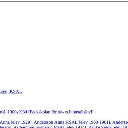
lturen, KSAL
n)], 1900-1934 [Fackskolan för trä- och metallslöjd]
 Anna [elev 1929], Andersson Anna KSAL [elev 1900-1901], Anderss
lärare], Asthammar Svensson Märta [elev 1924], Banke Signe [elev 192