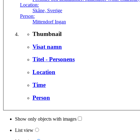
Location:
Skåne, Sverige
Person:
Mittendorf Ingan
Thumbnail
Visat namn
Titel - Personens
Location
Time
Person
Show only objects with images
List view