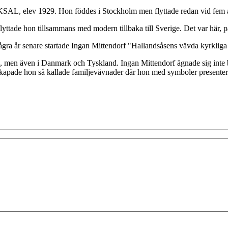
d KSAL, elev 1929. Hon föddes i Stockholm men flyttade redan vid fem å
 flyttade hon tillsammans med modern tillbaka till Sverige. Det var här, 
gra år senare startade Ingan Mittendorf "Hallandsåsens vävda kyrkliga t
ige, men även i Danmark och Tyskland. Ingan Mittendorf ägnade sig inte
skapade hon så kallade familjevävnader där hon med symboler presentera