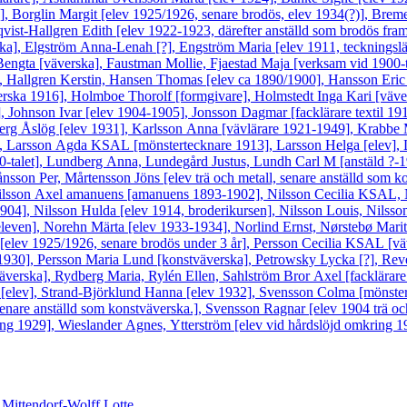
 [?], Borglin Margit [elev 1925/1926, senare brodös, elev 1934(?)], B
qvist-Hallgren Edith [elev 1922-1923, därefter anställd som brodös fram
a], Elgström Anna-Lenah [?], Engström Maria [elev 1911, teckningslära
engta [väverska], Faustman Mollie, Fjaestad Maja [verksam vid 1900-t
 ], Hallgren Kerstin, Hansen Thomas [elev ca 1890/1900], Hansson Eri
ska 1916], Holmboe Thorolf [formgivare], Holmstedt Inga Kari [väversk
ohnson Ivar [elev 1904-1905], Jonsson Dagmar [facklärare textil 1911
erg Åslög [elev 1931], Karlsson Anna [vävlärare 1921-1949], Krabbe Ma
et], Larsson Agda KSAL [mönstertecknare 1913], Larsson Helga [elev],
30-talet], Lundberg Anna, Lundegård Justus, Lundh Carl M [anstäld ?
ånsson Per, Mårtensson Jöns [elev trä och metall, senare anställd som ko
ilsson Axel amanuens [amanuens 1893-1902], Nilsson Cecilia KSAL, N
04], Nilsson Hulda [elev 1914, broderikursen], Nilsson Louis, Nilsson
even], Norehn Märta [elev 1933-1934], Norlind Ernst, Nørstebø Marit 
elev 1925/1926, senare brodös under 3 år], Persson Cecilia KSAL [vä
1930], Persson Maria Lund [konstväverska], Petrowsky Lycka [?], Reve
verska], Rydberg Maria, Rylén Ellen, Sahlström Bror Axel [facklärare 
ta [elev], Strand-Björklund Hanna [elev 1932], Svensson Colma [mönst
enare anställd som konstväverska.], Svensson Ragnar [elev 1904 trä oc
ng 1929], Wieslander Agnes, Ytterström [elev vid hårdslöjd omkring 
 Mittendorf-Wolff Lotte