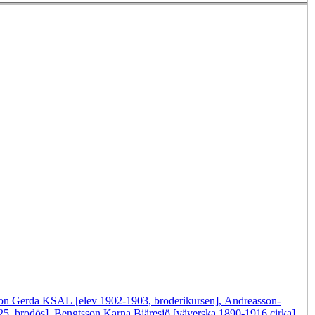
on Gerda KSAL [elev 1902-1903, broderikursen], Andreasson-
5, brodös], Bengtsson Karna Bjäresjö [väverska 1890-1916 cirka],