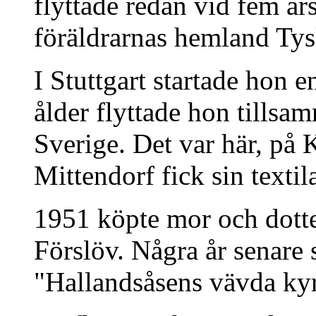
flyttade redan vid fem år
föräldrarnas hemland Tys
I Stuttgart startade hon 
ålder flyttade hon tillsa
Sverige. Det var här, på
Mittendorf fick sin textil
1951 köpte mor och dotte
Förslöv. Några år senare 
"Hallandsåsens vävda kyrk