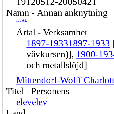
19120512-20050421
Namn - Annan anknytning
KSAL
Årtal - Verksamhet
1897-1933
1897-1933
[
vävkursen)],
1900-193
och metallslöjd]
Mittendorf-Wolff Charlot
Titel - Personens
elev
elev
Land