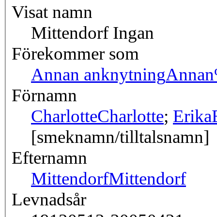
Visat namn
Mittendorf Ingan
Förekommer som
Annan anknytning
Annan
Förnamn
Charlotte
Charlotte
;
Erika
[smeknamn/tilltalsnamn]
Efternamn
Mittendorf
Mittendorf
Levnadsår