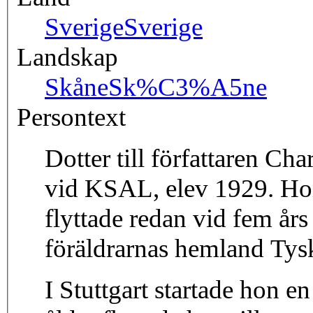
Sverige
Sverige
Landskap
Skåne
Sk%C3%A5ne
Persontext
Dotter till författaren Ch
vid KSAL, elev 1929. Ho
flyttade redan vid fem års
föräldrarnas hemland Tys
I Stuttgart startade hon e