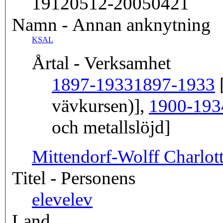
19120512-20050421
Namn - Annan anknytning
KSAL
Årtal - Verksamhet
1897-1933
1897-1933
[
vävkursen)],
1900-193
och metallslöjd]
Mittendorf-Wolff Charlot
Titel - Personens
elev
elev
Land