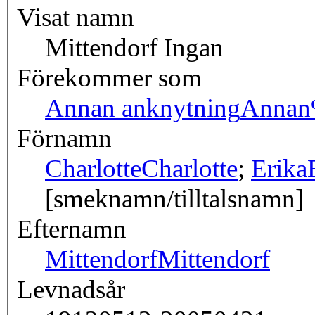
Visat namn
Mittendorf Ingan
Förekommer som
Annan anknytning
Annan
Förnamn
Charlotte
Charlotte
;
Erika
[smeknamn/tilltalsnamn]
Efternamn
Mittendorf
Mittendorf
Levnadsår