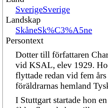
Sverige
Sverige
Landskap
Skåne
Sk%C3%A5ne
Persontext
Dotter till författaren Ch
vid KSAL, elev 1929. Ho
flyttade redan vid fem års
föräldrarnas hemland Tys
I Stuttgart startade hon e