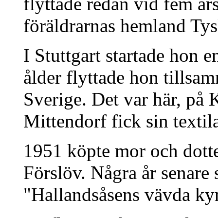
flyttade redan vid fem år
föräldrarnas hemland Tys
I Stuttgart startade hon 
ålder flyttade hon tillsa
Sverige. Det var här, på
Mittendorf fick sin textil
1951 köpte mor och dotte
Förslöv. Några år senare 
"Hallandsåsens vävda kyrk