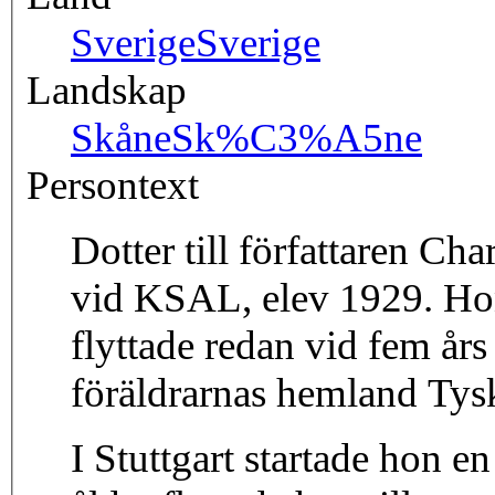
Sverige
Sverige
Landskap
Skåne
Sk%C3%A5ne
Persontext
Dotter till författaren Ch
vid KSAL, elev 1929. Ho
flyttade redan vid fem års
föräldrarnas hemland Tys
I Stuttgart startade hon e