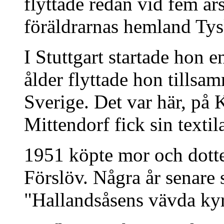
flyttade redan vid fem år
föräldrarnas hemland Tys
I Stuttgart startade hon 
ålder flyttade hon tillsa
Sverige. Det var här, på
Mittendorf fick sin textil
1951 köpte mor och dotte
Förslöv. Några år senare 
"Hallandsåsens vävda kyrk