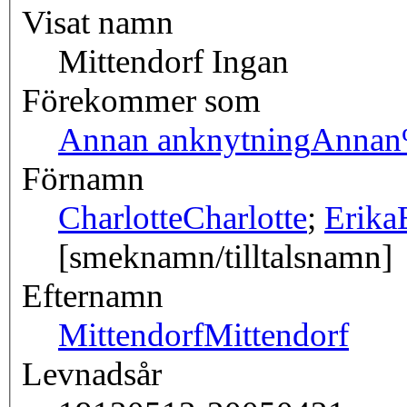
Visat namn
Mittendorf Ingan
Förekommer som
Annan anknytning
Annan
Förnamn
Charlotte
Charlotte
;
Erika
[smeknamn/tilltalsnamn]
Efternamn
Mittendorf
Mittendorf
Levnadsår