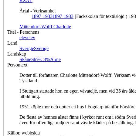
KSAL
Årtal - Verksamhet
1897-1933
1897-1933
[Fackskolan för textilslöjd (-19
Mittendorf-Wolff Charlotte
Titel - Personens
elev
elev
Land
Sverige
Sverige
Landskap
Skåne
Sk%C3%A5ne
Persontext
Dotter till författaren Charlotte Mittendorf-Wolff. Verksam 
Tyskland.
I Stuttgart startade hon en egen vävateljé, men vid 35 års åld
utbildning.
1951 köpte mor och dotter ett hus i Fogdarp utanför Förslöv.
De flesta av hennes alster finns i kyrkor runt om i södra S
även för offentliga miljöer samt vävde kläder på beställning
Källor, webbsida