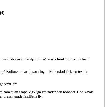
jd]
 års ålder med familjen till Weimar i föräldrarnas hemland
r, på Kulturen i Lund, som Ingan Mittendorf fick sin textila
a textilier".
nte bara åt att skapa kyrkliga vävnader och bonader. Hon vävde
 presenterade familjens liv.