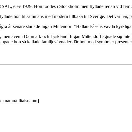
d KSAL, elev 1929. Hon föddes i Stockholm men flyttade redan vid fem å
 flyttade hon tillsammans med modern tillbaka till Sverige. Det var här, 
gra år senare startade Ingan Mittendorf "Hallandsåsens vävda kyrkliga t
ige, men även i Danmark och Tyskland. Ingan Mittendorf ägnade sig inte
skapade hon så kallade familjevävnader där hon med symboler presentera
meknamn/tilltalsnamn]