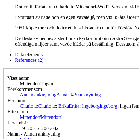
Dotter till författaren Charlotte Mittendorf-Wolff. Verksam vi
I Stuttgart startade hon en egen vävateljé, men vid 35 års ålder
1951 köpte mor och dotter ett hus i Fogdarp utanför Förslöv. Nå
De flesta av hennes alster finns i kyrkor runt om i södra Sver
offentliga miljöer samt vävde kläder på beställning. Dessutom 
Data elements
References (2)
Visat namn
Mittendorf Ingan
Förekommer som
Annan anknytning
Annan%20anknytning
Förnamn
Charlotte
Charlotte
;
Erika
Erika
;
Ingeborg
Ingeborg
; Ingan [s
Efternamn
Mittendorf
Mittendorf
Levnadsår
19120512-20050421
Namn - Annan anknytning