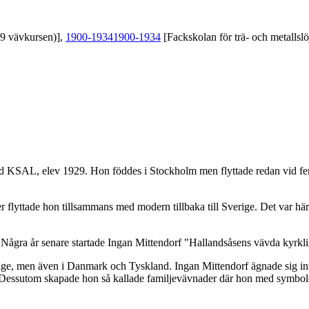
39 vävkursen)],
1900-1934
1900-1934
[Fackskolan för trä- och metallslö
vid KSAL, elev 1929. Hon föddes i Stockholm men flyttade redan vid fem
er flyttade hon tillsammans med modern tillbaka till Sverige. Det var hä
 Några år senare startade Ingan Mittendorf "Hallandsåsens vävda kyrklig
verige, men även i Danmark och Tyskland. Ingan Mittendorf ägnade sig i
. Dessutom skapade hon så kallade familjevävnader där hon med symboler