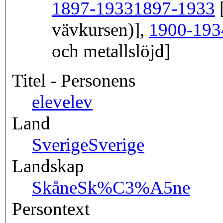
1897-1933
1897-1933
[
vävkursen)],
1900-193
och metallslöjd]
Titel - Personens
elev
elev
Land
Sverige
Sverige
Landskap
Skåne
Sk%C3%A5ne
Persontext