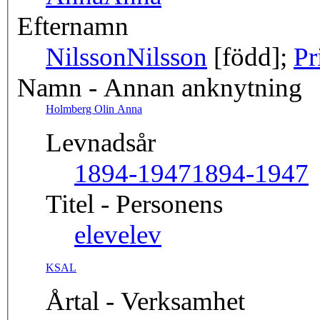
Efternamn
Nilsson
Nilsson
[född];
Pr
Namn - Annan anknytning
Holmberg Olin Anna
Levnadsår
1894-1947
1894-1947
Titel - Personens
elev
elev
KSAL
Årtal - Verksamhet