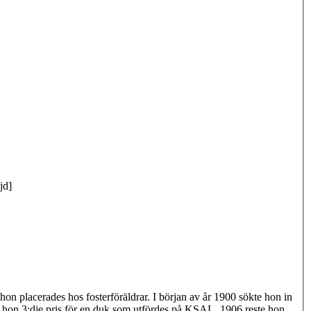
jd]
r hon placerades hos fosterföräldrar. I början av år 1900 sökte hon in
l hon 3:dje pris för en duk som utfördes på KSAL. 1906 reste hon