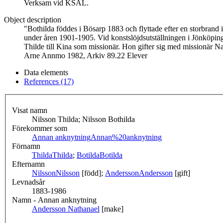
Verksam vid KSAL.
Object description
"Bothilda föddes i Bösarp 1883 och flyttade efter en storbrand i
under åren 1901-1905. Vid konstslöjdsutställningen i Jönköping
Thilde till Kina som missionär. Hon gifter sig med missionär Na
Arne Annmo 1982, Arkiv 89.22 Elever
Data elements
References (17)
Visat namn
Nilsson Thilda; Nilsson Bothilda
Förekommer som
Annan anknytning
Annan%20anknytning
Förnamn
Thilda
Thilda
;
Botilda
Botilda
Efternamn
Nilsson
Nilsson
[född];
Andersson
Andersson
[gift]
Levnadsår
1883-1986
Namn - Annan anknytning
Andersson Nathanael
[make]