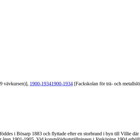
39 vävkursen)],
1900-1934
1900-1934
[Fackskolan för trä- och metallslö
föddes i Bösarp 1883 och flyttade efter en storbrand i byn till Villie dä
er åren 1901-1905. Vid konstslöjdsutställningen i Jönköping 1904 erhöl