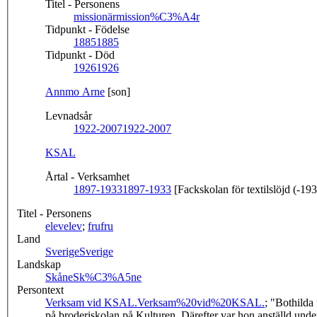
Titel - Personens
missionär
mission%C3%A4r
Tidpunkt - Födelse
1885
1885
Tidpunkt - Död
1926
1926
Annmo Arne
[son]
Levnadsår
1922-2007
1922-2007
KSAL
Årtal - Verksamhet
1897-1933
1897-1933
[Fackskolan för textilslöjd (-19
Titel - Personens
elev
elev
;
fru
fru
Land
Sverige
Sverige
Landskap
Skåne
Sk%C3%A5ne
Persontext
Verksam vid KSAL.
Verksam%20vid%20KSAL.
; "Bothilda 
på broderiskolan på Kulturen. Därefter var hon anställd und