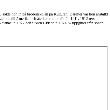
900 sökte hon in på broderiskolan på Kulturen. Därefter var hon anställd
te hon till Amerika och återkomm inte förrän 1911. 1912 rerste
Natanael f. 1922 och Sixten Gideon f. 1924."// uppgifter från sonen