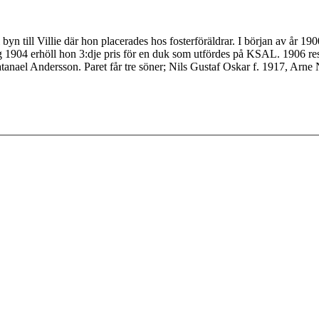
 byn till Villie där hon placerades hos fosterföräldrar. I början av år 1
 1904 erhöll hon 3:dje pris för en duk som utfördes på KSAL. 1906 res
tanael Andersson. Paret får tre söner; Nils Gustaf Oskar f. 1917, Arne 