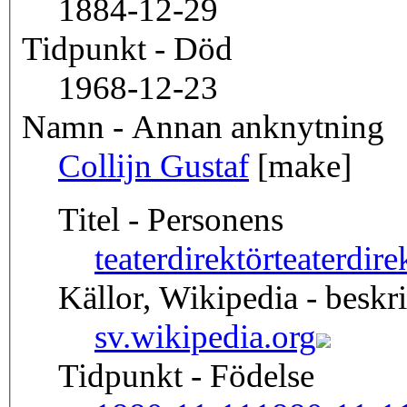
1884-12-29
Tidpunkt - Död
1968-12-23
Namn - Annan anknytning
Collijn Gustaf
[make]
Titel - Personens
teaterdirektör
teaterdi
Källor, Wikipedia - beskr
sv.wikipedia.org
Tidpunkt - Födelse