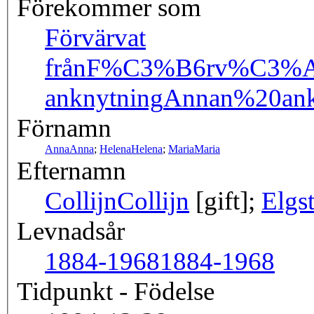
Förekommer som
Förvärvat
från
F%C3%B6rv%C3%A
anknytning
Annan%20ank
Förnamn
Anna
Anna
;
Helena
Helena
;
Maria
Maria
Efternamn
Collijn
Collijn
[gift];
Elgs
Levnadsår
1884-1968
1884-1968
Tidpunkt - Födelse