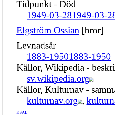
Tidpunkt - Död
1949-03-28
1949-03-2
Elgström Ossian
[bror]
Levnadsår
1883-1950
1883-1950
Källor, Wikipedia - beskr
sv.wikipedia.org
Källor, Kulturnav - sam
kulturnav.org
,
kulturn
KSAL