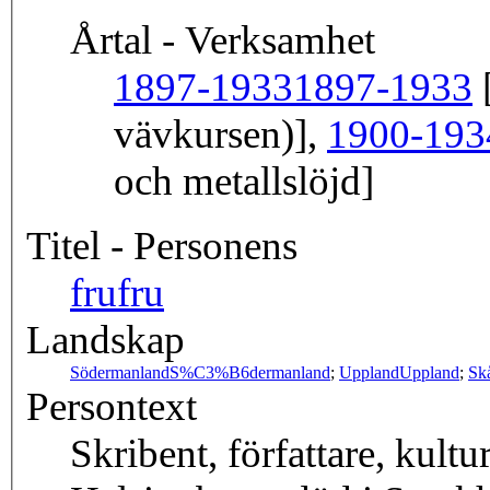
Årtal - Verksamhet
1897-1933
1897-1933
[
vävkursen)],
1900-193
och metallslöjd]
Titel - Personens
fru
fru
Landskap
Södermanland
S%C3%B6dermanland
;
Uppland
Uppland
;
Sk
Persontext
Skribent, författare, kult