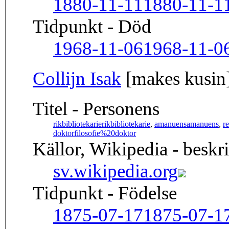
1880-11-11
1880-11-1
Tidpunkt - Död
1968-11-06
1968-11-0
Collijn Isak
[makes kusin
Titel - Personens
rikbibliotekarie
rikbibliotekarie
,
amanuens
amanuens
,
r
doktor
filosofie%20doktor
Källor, Wikipedia - beskr
sv.wikipedia.org
Tidpunkt - Födelse
1875-07-17
1875-07-1