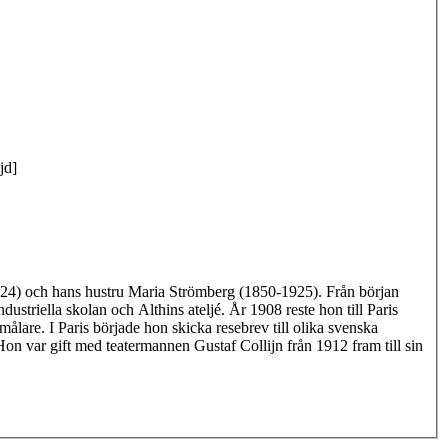
jd]
1924) och hans hustru Maria Strömberg (1850-1925). Från början
ustriella skolan och Althins ateljé. År 1908 reste hon till Paris
lare. I Paris började hon skicka resebrev till olika svenska
 Hon var gift med teatermannen Gustaf Collijn från 1912 fram till sin