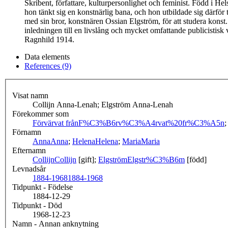
Skribent, författare, kulturpersonlighet och feminist. Född i
hon tänkt sig en konstnärlig bana, och hon utbildade sig därför 
med sin bror, konstnären Ossian Elgström, för att studera konst
inledningen till en livslång och mycket omfattande publicistisk 
Ragnhild 1914.
Data elements
References (9)
Visat namn
Collijn Anna-Lenah; Elgström Anna-Lenah
Förekommer som
Förvärvat från
F%C3%B6rv%C3%A4rvat%20fr%C3%A5n
Förnamn
Anna
Anna
;
Helena
Helena
;
Maria
Maria
Efternamn
Collijn
Collijn
[gift];
Elgström
Elgstr%C3%B6m
[född]
Levnadsår
1884-1968
1884-1968
Tidpunkt - Födelse
1884-12-29
Tidpunkt - Död
1968-12-23
Namn - Annan anknytning