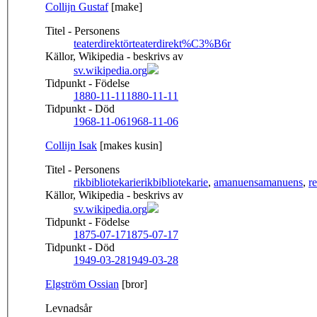
Collijn Gustaf
[make]
Titel - Personens
teaterdirektör
teaterdirekt%C3%B6r
Källor, Wikipedia - beskrivs av
sv.wikipedia.org
Tidpunkt - Födelse
1880-11-11
1880-11-11
Tidpunkt - Död
1968-11-06
1968-11-06
Collijn Isak
[makes kusin]
Titel - Personens
rikbibliotekarie
rikbibliotekarie
,
amanuens
amanuens
,
r
Källor, Wikipedia - beskrivs av
sv.wikipedia.org
Tidpunkt - Födelse
1875-07-17
1875-07-17
Tidpunkt - Död
1949-03-28
1949-03-28
Elgström Ossian
[bror]
Levnadsår