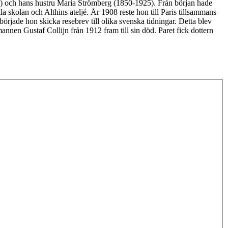
24) och hans hustru Maria Strömberg (1850-1925). Från början hade
a skolan och Althins ateljé. År 1908 reste hon till Paris tillsammans
örjade hon skicka resebrev till olika svenska tidningar. Detta blev
annen Gustaf Collijn från 1912 fram till sin död. Paret fick dottern