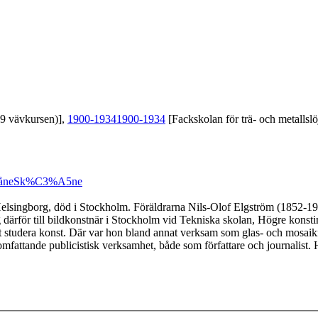
39 vävkursen)],
1900-1934
1900-1934
[Fackskolan för trä- och metallslö
åne
Sk%C3%A5ne
 i Helsingborg, död i Stockholm. Föräldrarna Nils-Olof Elgström (1852-
därför till bildkonstnär i Stockholm vid Tekniska skolan, Högre konstind
t studera konst. Där var hon bland annat verksam som glas- och mosaikmå
 omfattande publicistisk verksamhet, både som författare och journalist.