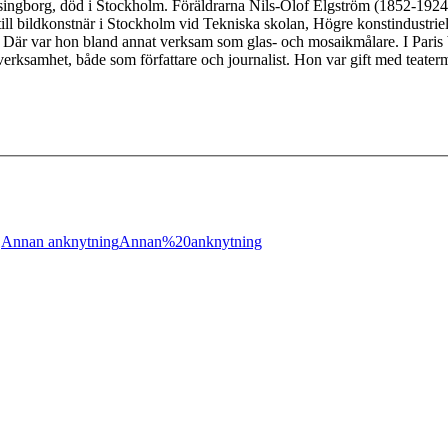
 Helsingborg, död i Stockholm. Föräldrarna Nils-Olof Elgström (1852-19
till bildkonstnär i Stockholm vid Tekniska skolan, Högre konstindustriell
. Där var hon bland annat verksam som glas- och mosaikmålare. I Paris b
verksamhet, både som författare och journalist. Hon var gift med teaterm
;
Annan anknytning
Annan%20anknytning