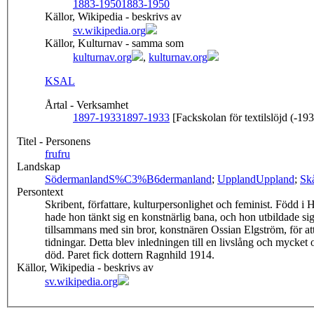
1883-1950
1883-1950
Källor, Wikipedia - beskrivs av
sv.wikipedia.org
Källor, Kulturnav - samma som
kulturnav.org
,
kulturnav.org
KSAL
Årtal - Verksamhet
1897-1933
1897-1933
[Fackskolan för textilslöjd (-19
Titel - Personens
fru
fru
Landskap
Södermanland
S%C3%B6dermanland
;
Uppland
Uppland
;
Sk
Persontext
Skribent, författare, kulturpersonlighet och feminist. Född
hade hon tänkt sig en konstnärlig bana, och hon utbildade sig 
tillsammans med sin bror, konstnären Ossian Elgström, för at
tidningar. Detta blev inledningen till en livslång och mycket
död. Paret fick dottern Ragnhild 1914.
Källor, Wikipedia - beskrivs av
sv.wikipedia.org