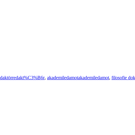
edaktör
redakt%C3%B6r
,
akademiledamot
akademiledamot
,
filosofie dok