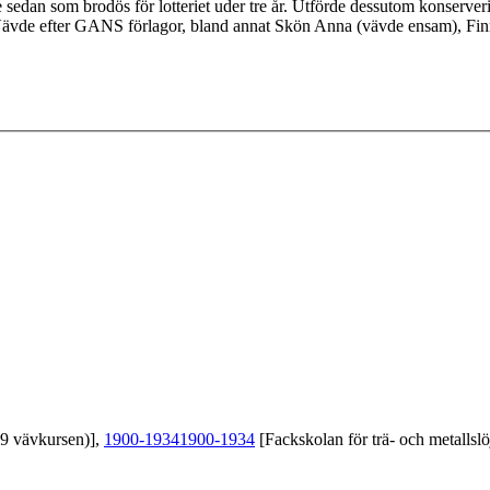
sedan som brodös för lotteriet uder tre år. Utförde dessutom konserve
vde efter GANS förlagor, bland annat Skön Anna (vävde ensam), Finn
39 vävkursen)],
1900-1934
1900-1934
[Fackskolan för trä- och metallslö