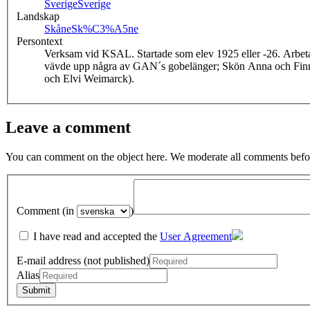
Sverige
Sverige
Landskap
Skåne
Sk%C3%A5ne
Persontext
Verksam vid KSAL. Startade som elev 1925 eller -26. Arbeta
vävde upp några av GAN´s gobelänger; Skön Anna och Finn
och Elvi Weimarck).
Leave a comment
You can comment on the object here. We moderate all comments befor
Comment (in
)
I have read and accepted the
User Agreement
E-mail address (not published)
Alias