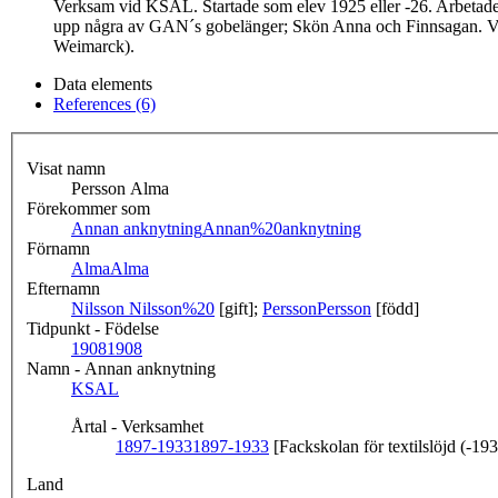
Verksam vid KSAL. Startade som elev 1925 eller -26. Arbetade 
upp några av GAN´s gobelänger; Skön Anna och Finnsagan. Vä
Weimarck).
Data elements
References (6)
Visat namn
Persson Alma
Förekommer som
Annan anknytning
Annan%20anknytning
Förnamn
Alma
Alma
Efternamn
Nilsson
Nilsson%20
[gift];
Persson
Persson
[född]
Tidpunkt - Födelse
1908
1908
Namn - Annan anknytning
KSAL
Årtal - Verksamhet
1897-1933
1897-1933
[Fackskolan för textilslöjd (-19
Land