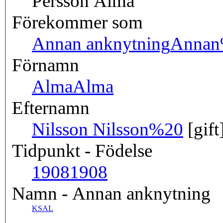
Persson Alma
Förekommer som
Annan anknytning
Annan
Förnamn
Alma
Alma
Efternamn
Nilsson
Nilsson%20
[gift
Tidpunkt - Födelse
1908
1908
Namn - Annan anknytning
KSAL