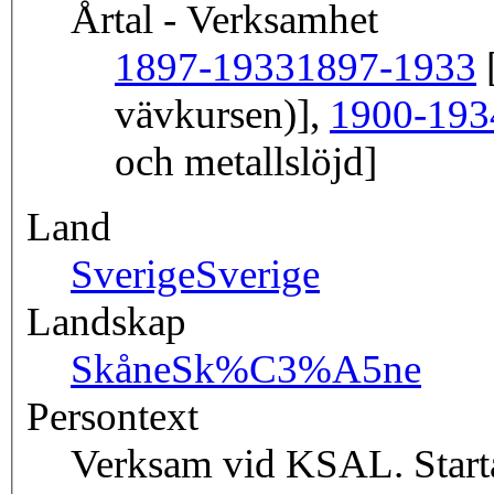
Årtal - Verksamhet
1897-1933
1897-1933
[
vävkursen)],
1900-193
och metallslöjd]
Land
Sverige
Sverige
Landskap
Skåne
Sk%C3%A5ne
Persontext
Verksam vid KSAL. Starta