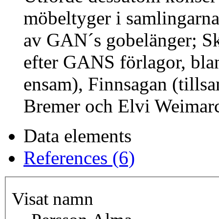
möbeltyger i samlingarn
av GAN´s gobelänger; S
efter GANS förlagor, bl
ensam), Finnsagan (till
Bremer och Elvi Weimarc
Data elements
References (6)
Visat namn