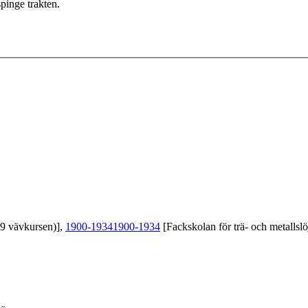
inge trakten.
39 vävkursen)],
1900-1934
1900-1934
[Fackskolan för trä- och metallslö