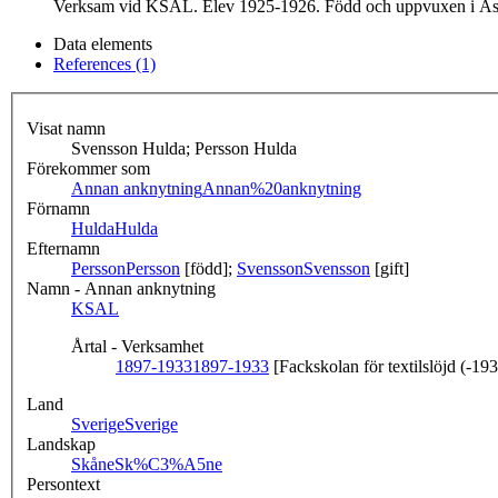
Verksam vid KSAL. Elev 1925-1926. Född och uppvuxen i Äsp
Data elements
References (1)
Visat namn
Svensson Hulda; Persson Hulda
Förekommer som
Annan anknytning
Annan%20anknytning
Förnamn
Hulda
Hulda
Efternamn
Persson
Persson
[född];
Svensson
Svensson
[gift]
Namn - Annan anknytning
KSAL
Årtal - Verksamhet
1897-1933
1897-1933
[Fackskolan för textilslöjd (-19
Land
Sverige
Sverige
Landskap
Skåne
Sk%C3%A5ne
Persontext