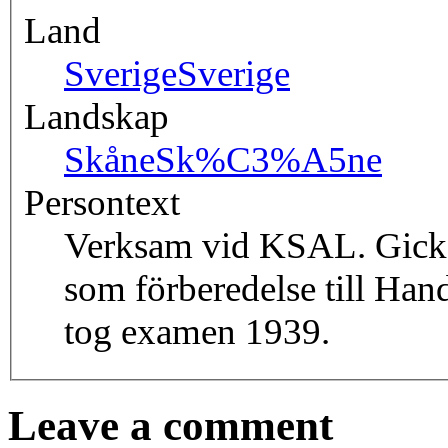
Land
Sverige
Sverige
Landskap
Skåne
Sk%C3%A5ne
Persontext
Verksam vid KSAL. Gick 
som förberedelse till Han
tog examen 1939.
Leave a comment