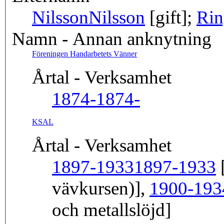
Nilsson
Nilsson
[gift];
Rin
Namn - Annan anknytning
Föreningen Handarbetets Vänner
Årtal - Verksamhet
1874-
1874-
KSAL
Årtal - Verksamhet
1897-1933
1897-1933
[
vävkursen)],
1900-193
och metallslöjd]