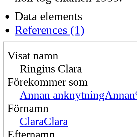
Data elements
References (1)
Visat namn
Ringius Clara
Förekommer som
Annan anknytning
Annan
Förnamn
Clara
Clara
Efternamn