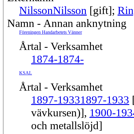
Nilsson
Nilsson
[gift];
Rin
Namn - Annan anknytning
Föreningen Handarbetets Vänner
Årtal - Verksamhet
1874-
1874-
KSAL
Årtal - Verksamhet
1897-1933
1897-1933
[
vävkursen)],
1900-193
och metallslöjd]