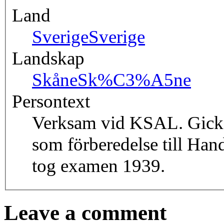
Land
Sverige
Sverige
Landskap
Skåne
Sk%C3%A5ne
Persontext
Verksam vid KSAL. Gick 
som förberedelse till Han
tog examen 1939.
Leave a comment