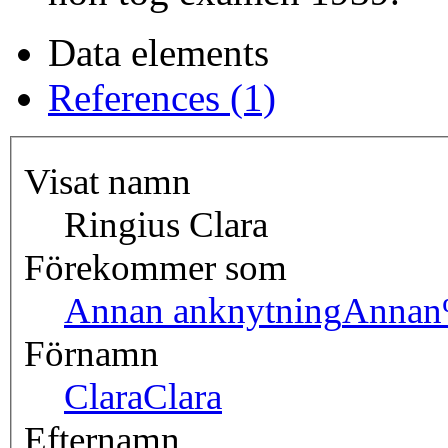
Data elements
References (1)
Visat namn
Ringius Clara
Förekommer som
Annan anknytning
Annan
Förnamn
Clara
Clara
Efternamn