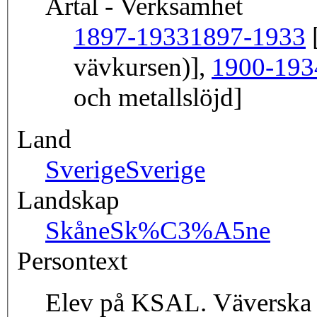
Årtal - Verksamhet
1897-1933
1897-1933
[
vävkursen)],
1900-193
och metallslöjd]
Land
Sverige
Sverige
Landskap
Skåne
Sk%C3%A5ne
Persontext
Elev på KSAL. Väverska