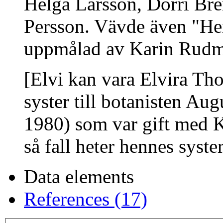
Helga Larsson, Dorri Br
Persson. Vävde även "Her
uppmålad av Karin Rudm
[Elvi kan vara Elvira Th
syster till botanisten A
1980) som var gift med K
så fall heter hennes syst
Data elements
References (17)