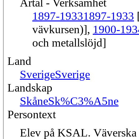
Årtal - Verksamhet
1897-1933
1897-1933
[
vävkursen)],
1900-193
och metallslöjd]
Land
Sverige
Sverige
Landskap
Skåne
Sk%C3%A5ne
Persontext
Elev på KSAL. Väverska