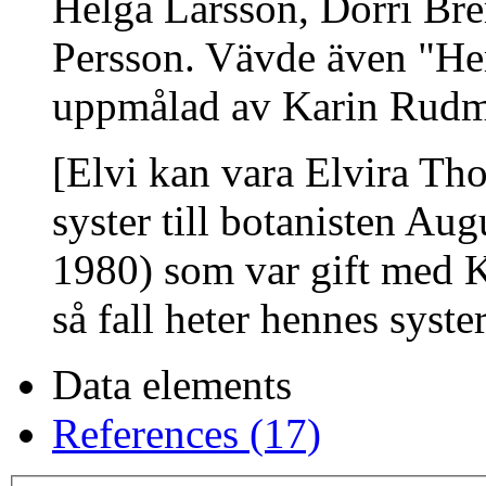
Helga Larsson, Dorri Br
Persson. Vävde även "Her
uppmålad av Karin Rudm
[Elvi kan vara Elvira Th
syster till botanisten A
1980) som var gift med K
så fall heter hennes syst
Data elements
References (17)