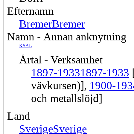
Efternamn
Bremer
Bremer
Namn - Annan anknytning
KSAL
Årtal - Verksamhet
1897-1933
1897-1933
[
vävkursen)],
1900-193
och metallslöjd]
Land
Sverige
Sverige