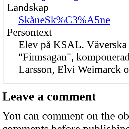
Landskap
Skåne
Sk%C3%A5ne
Persontext
Elev på KSAL. Väverska
"Finnsagan", komponera
Larsson, Elvi Weimarck o
Leave a comment
You can comment on the obj
comments before publishin