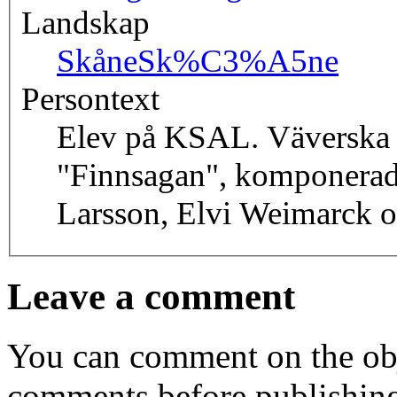
Landskap
Skåne
Sk%C3%A5ne
Persontext
Elev på KSAL. Väverska
"Finnsagan", komponera
Larsson, Elvi Weimarck o
Leave a comment
You can comment on the obj
comments before publishin