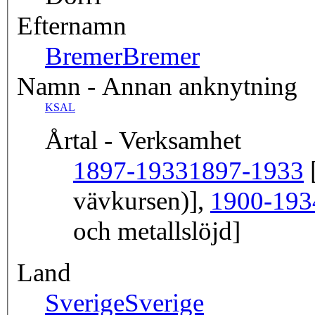
Efternamn
Bremer
Bremer
Namn - Annan anknytning
KSAL
Årtal - Verksamhet
1897-1933
1897-1933
[
vävkursen)],
1900-193
och metallslöjd]
Land
Sverige
Sverige