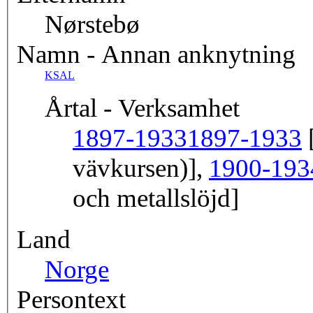
Nørstebø
Namn - Annan anknytning
KSAL
Årtal - Verksamhet
1897-1933
1897-1933
[
vävkursen)],
1900-193
och metallslöjd]
Land
Norge
Persontext