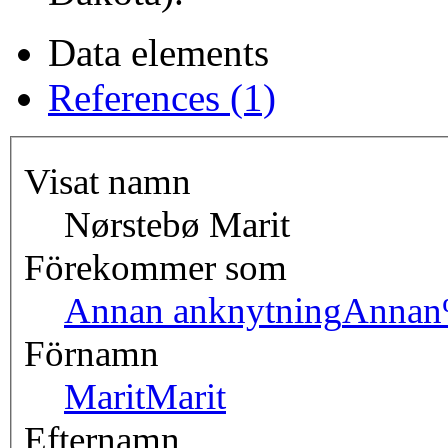
Data elements
References (1)
Visat namn
Nørstebø Marit
Förekommer som
Annan anknytning
Annan
Förnamn
Marit
Marit
Efternamn