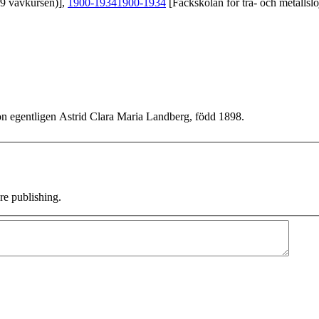
39 vävkursen)],
1900-1934
1900-1934
[Fackskolan för trä- och metallslö
 hon egentligen Astrid Clara Maria Landberg, född 1898.
e publishing.