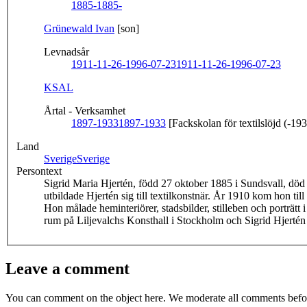
1885-
1885-
Grünewald Ivan
[son]
Levnadsår
1911-11-26-1996-07-23
1911-11-26-1996-07-23
KSAL
Årtal - Verksamhet
1897-1933
1897-1933
[Fackskolan för textilslöjd (-19
Land
Sverige
Sverige
Persontext
Sigrid Maria Hjertén, född 27 oktober 1885 i Sundsvall, död
utbildade Hjertén sig till textilkonstnär. År 1910 kom hon ti
Hon målade heminteriörer, stadsbilder, stilleben och porträtt 
rum på Liljevalchs Konsthall i Stockholm och Sigrid Hjerté
Leave a comment
You can comment on the object here. We moderate all comments befor