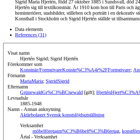
Sigrid Maria Hjertén, född 27 oktober 1885 i Sundsvall, död 2
Hjertén sig till textilkonstnär. År 1910 kom hon till Paris oc
heminteriörer, stadsbilder, stilleben och porträtt i en dekorativ
Konsthall i Stockholm och Sigrid Hjertén ställde ut tillsamm
Data elements
References (31)
Visat namn
Hjertén Sigrid; Sigrid Hjertén
Förekommer som
Konstnär/Formgivare
Konstn%C3%A4r%2FFormgivare
;
An
Förnamn
Maria
Maria
;
Sigrid
Sigrid
Efternamn
Grünewald
Gr%C3%BCnewald
[gift];
Hjertén
Hjert%C3%A
Levnadsår
1885-1948
Namn - Annan anknytning
Aktiebolaget Svensk konstslöjdsutställning
Verksamhet
möbelföretag
m%C3%B6belf%C3%B6retag
,
konstförs
Årtal - Verksamhet