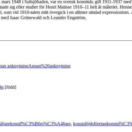
4 mars 1948 i Saltsjöbaden, var en svensk konstnär, gift 1911-1937 me
h ägnade sig efter studier för Henri Matisse 1910–11 helt åt måleriet. 
 stil, som vid 1910-talets mitt övergick i en alltmer uttalad expressionis
ans med Isaac Grünewald och Leander Engström.
nan anknytning
Annan%20anknytning
9n
[född]
äljare
konstf%C3%B6rs%C3%A4ljare
,
konstslöjdsföretag
konstsl%C3