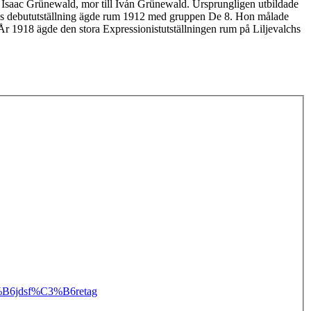
d Isaac Grünewald, mor till Iván Grünewald. Ursprungligen utbildade
Hennes debututställning ägde rum 1912 med gruppen De 8. Hon målade
m. År 1918 ägde den stora Expressionistutställningen rum på Liljevalchs
%B6jdsf%C3%B6retag