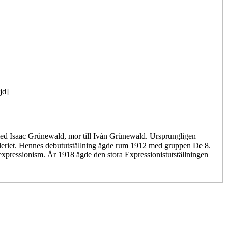
jd]
 med Isaac Grünewald, mor till Iván Grünewald. Ursprungligen
 måleriet. Hennes debututställning ägde rum 1912 med gruppen De 8.
ad expressionism. År 1918 ägde den stora Expressionistutställningen