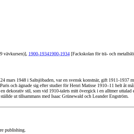
39 vävkursen)],
1900-1934
1900-1934
[Fackskolan för trä- och metallslö
 24 mars 1948 i Saltsjöbaden, var en svensk konstnär, gift 1911-1937
ll Paris och ägnade sig efter studier för Henri Matisse 1910–11 helt åt
i en dekorativ stil, som vid 1910-talets mitt övergick i en alltmer uttal
n ställde ut tillsammans med Isaac Grünewald och Leander Engström.
e publishing.