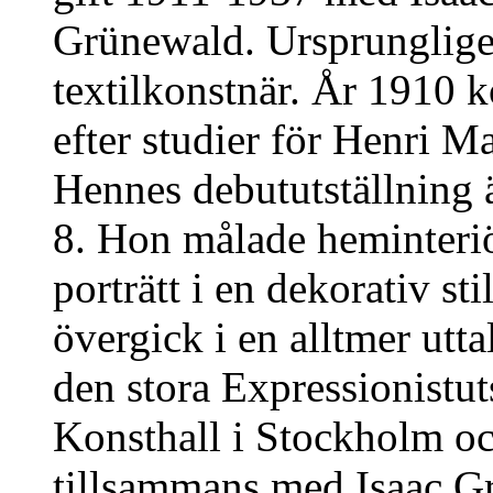
Grünewald. Ursprungligen 
textilkonstnär. År 1910 k
efter studier för Henri M
Hennes debututställning
8. Hon målade heminteriör
porträtt i en dekorativ st
övergick i en alltmer utt
den stora Expressionistut
Konsthall i Stockholm och
tillsammans med Isaac G