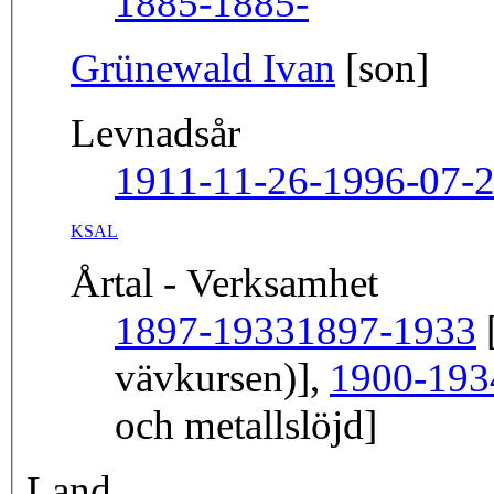
1885-
1885-
Grünewald Ivan
[son]
Levnadsår
1911-11-26-1996-07-
KSAL
Årtal - Verksamhet
1897-1933
1897-1933
[
vävkursen)],
1900-193
och metallslöjd]
Land