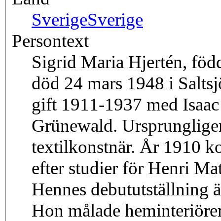
Sverige
Sverige
Persontext
Sigrid Maria Hjertén, föd
död 24 mars 1948 i Saltsj
gift 1911-1937 med Isaac
Grünewald. Ursprungligen 
textilkonstnär. År 1910 k
efter studier för Henri Ma
Hennes debututställning
Hon målade heminteriörer, 