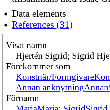
Data elements
References (31)
Visat namn
Hjertén Sigrid; Sigrid Hje
Förekommer som
Konstnär/Formgivare
Kon
Annan anknytning
Annan
Förnamn
Maria
Maria
;
Sigrid
Sigrid