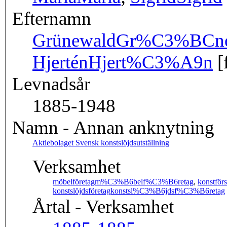
Efternamn
Grünewald
Gr%C3%BCne
Hjertén
Hjert%C3%A9n
[
Levnadsår
1885-1948
Namn - Annan anknytning
Aktiebolaget Svensk konstslöjdsutställning
Verksamhet
möbelföretag
m%C3%B6belf%C3%B6retag
,
konstförs
konstslöjdsföretag
konstsl%C3%B6jdsf%C3%B6retag
Årtal - Verksamhet