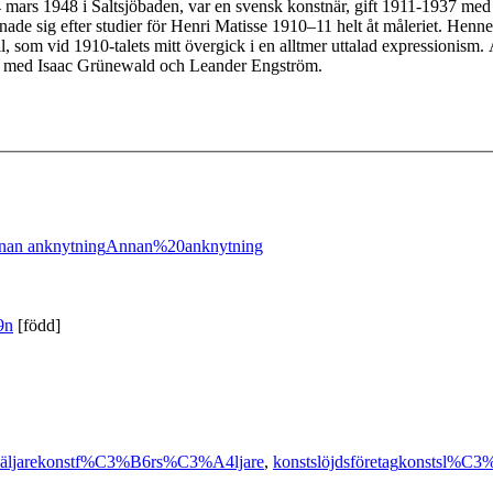
4 mars 1948 i Saltsjöbaden, var en svensk konstnär, gift 1911-1937 me
h ägnade sig efter studier för Henri Matisse 1910–11 helt åt måleriet. 
 stil, som vid 1910-talets mitt övergick i en alltmer uttalad expressionis
ans med Isaac Grünewald och Leander Engström.
nan anknytning
Annan%20anknytning
9n
[född]
äljare
konstf%C3%B6rs%C3%A4ljare
,
konstslöjdsföretag
konstsl%C3