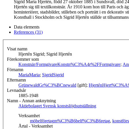
Sigrid Maria Hjertén, född 27 oktober 1885 i Sundsvall, död 2
Hjertén sig till textilkonstnär. År 1910 kom hon till Paris oc
heminteriörer, stadsbilder, stilleben och porträtt i en dekorativ
Konsthall i Stockholm och Sigrid Hjertén ställde ut tillsamm
Data elements
References (31)
Visat namn
Hjertén Sigrid; Sigrid Hjertén
Förekommer som
Konstnär/Formgivare
Konstn%C3%A4r%2FFormgivare
;
An
Förnamn
Maria
Maria
;
Sigrid
Sigrid
Efternamn
Grünewald
Gr%C3%BCnewald
[gift];
Hjertén
Hjert%C3%A
Levnadsår
1885-1948
Namn - Annan anknytning
Aktiebolaget Svensk konstslöjdsutställning
Verksamhet
möbelföretag
m%C3%B6belf%C3%B6retag
,
konstförs
Årtal - Verksamhet