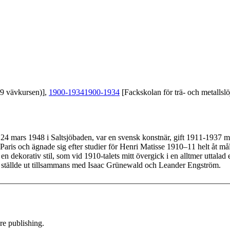
39 vävkursen)],
1900-1934
1900-1934
[Fackskolan för trä- och metallslö
 24 mars 1948 i Saltsjöbaden, var en svensk konstnär, gift 1911-1937
ll Paris och ägnade sig efter studier för Henri Matisse 1910–11 helt åt
i en dekorativ stil, som vid 1910-talets mitt övergick i en alltmer uttal
n ställde ut tillsammans med Isaac Grünewald och Leander Engström.
e publishing.