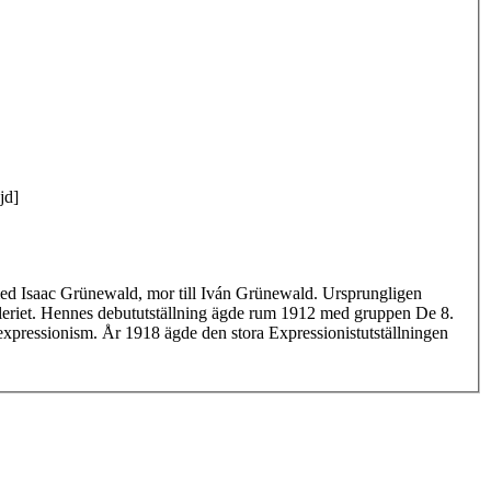
jd]
 med Isaac Grünewald, mor till Iván Grünewald. Ursprungligen
 måleriet. Hennes debututställning ägde rum 1912 med gruppen De 8.
ad expressionism. År 1918 ägde den stora Expressionistutställningen