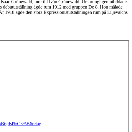
d Isaac Grünewald, mor till Iván Grünewald. Ursprungligen utbildade
Hennes debututställning ägde rum 1912 med gruppen De 8. Hon målade
m. År 1918 ägde den stora Expressionistutställningen rum på Liljevalchs
%B6jdsf%C3%B6retag