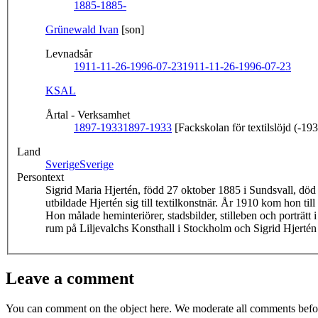
1885-
1885-
Grünewald Ivan
[son]
Levnadsår
1911-11-26-1996-07-23
1911-11-26-1996-07-23
KSAL
Årtal - Verksamhet
1897-1933
1897-1933
[Fackskolan för textilslöjd (-19
Land
Sverige
Sverige
Persontext
Sigrid Maria Hjertén, född 27 oktober 1885 i Sundsvall, död
utbildade Hjertén sig till textilkonstnär. År 1910 kom hon ti
Hon målade heminteriörer, stadsbilder, stilleben och porträtt 
rum på Liljevalchs Konsthall i Stockholm och Sigrid Hjerté
Leave a comment
You can comment on the object here. We moderate all comments befor