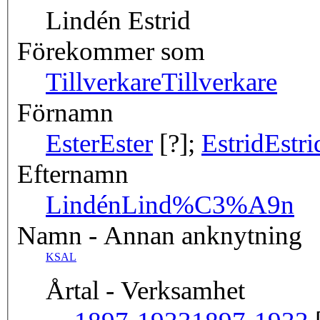
Lindén Estrid
Förekommer som
Tillverkare
Tillverkare
Förnamn
Ester
Ester
[?];
Estrid
Estri
Efternamn
Lindén
Lind%C3%A9n
Namn - Annan anknytning
KSAL
Årtal - Verksamhet