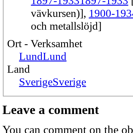
1897-1933
1897-1933
[
vävkursen)],
1900-193
och metallslöjd]
Ort - Verksamhet
Lund
Lund
Land
Sverige
Sverige
Leave a comment
You can comment on the obj