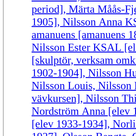
period], Märta Måås-Fje
1905], Nilsson Anna KS
amanuens [amanuens 18
Nilsson Ester KSAL [el
[skulptör, verksam omk
1902-1904], Nilsson Hu
Nilsson Louis, Nilsson
vävkursen], Nilsson Thi
Nordström Anna [elev 1
[elev 1933-1934], Norli