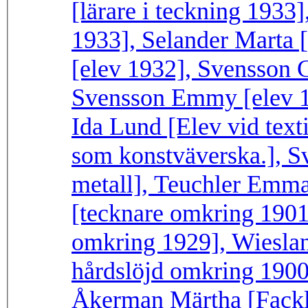
[lärare i teckning 1933]
1933], Selander Marta 
[elev 1932], Svensson 
Svensson Emmy [elev 1
Ida Lund [Elev vid text
som konstväverska.], S
metall], Teuchler Emma
[tecknare omkring 1901
omkring 1929], Wieslan
hårdslöjd omkring 1900
Åkerman Märtha [Fackl