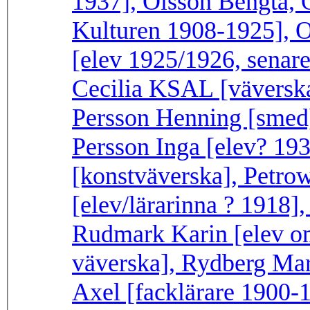
1937], Olsson Bengta, O
Kulturen 1908-1925], 
[elev 1925/1926, senare
Cecilia KSAL [väverska
Persson Henning [smed]
Persson Inga [elev? 19
[konstväverska], Petro
[elev/lärarinna ? 1918],
Rudmark Karin [elev om
väverska], Rydberg Mar
Axel [facklärare 1900-1