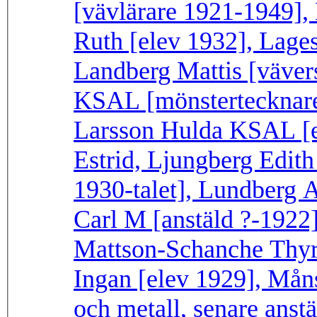
[vävlärare 1921-1949], 
Ruth [elev 1932], Lages
Landberg Mattis [vävers
KSAL [mönstertecknare 
Larsson Hulda KSAL [el
Estrid, Ljungberg Edith
1930-talet], Lundberg 
Carl M [anstäld ?-1922]
Mattson-Schanche Thyra
Ingan [elev 1929], Måns
och metall, senare anst