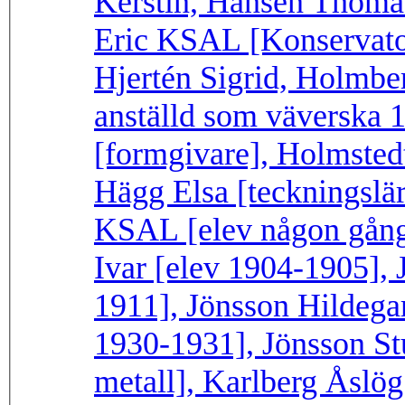
Kerstin, Hansen Thomas
Eric KSAL [Konservator
Hjertén Sigrid, Holmbe
anställd som väverska 
[formgivare], Holmstedt 
Hägg Elsa [teckningslä
KSAL [elev någon gång
Ivar [elev 1904-1905], 
1911], Jönsson Hildegar
1930-1931], Jönsson St
metall], Karlberg Åslö