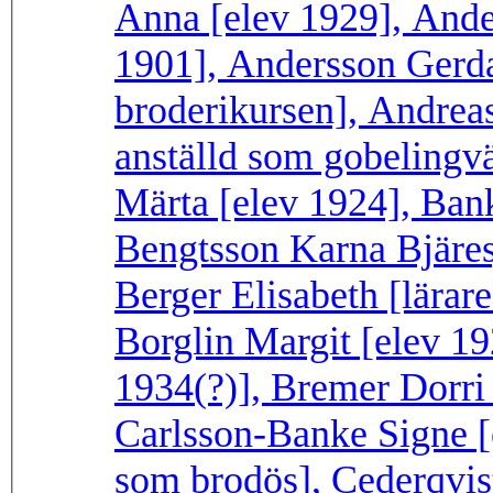
Anna [elev 1929], And
1901], Andersson Gerd
broderikursen], Andre
anställd som gobelingv
Märta [elev 1924], Bank
Bengtsson Karna Bjäres
Berger Elisabeth [lärare
Borglin Margit [elev 19
1934(?)], Bremer Dorri
Carlsson-Banke Signe [e
som brodös], Cederqvis