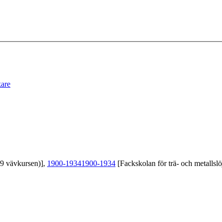
kare
39 vävkursen)],
1900-1934
1900-1934
[Fackskolan för trä- och metallslö