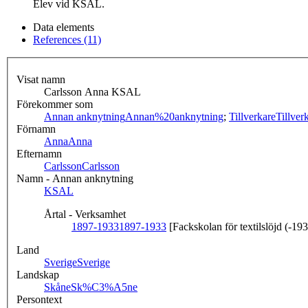
Elev vid KSAL.
Data elements
References (11)
Visat namn
Carlsson Anna KSAL
Förekommer som
Annan anknytning
Annan%20anknytning
;
Tillverkare
Tillver
Förnamn
Anna
Anna
Efternamn
Carlsson
Carlsson
Namn - Annan anknytning
KSAL
Årtal - Verksamhet
1897-1933
1897-1933
[Fackskolan för textilslöjd (-19
Land
Sverige
Sverige
Landskap
Skåne
Sk%C3%A5ne
Persontext