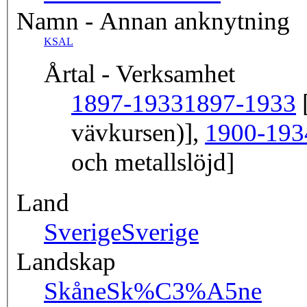
Namn - Annan anknytning
KSAL
Årtal - Verksamhet
1897-1933
1897-1933
[
vävkursen)],
1900-193
och metallslöjd]
Land
Sverige
Sverige
Landskap
Skåne
Sk%C3%A5ne