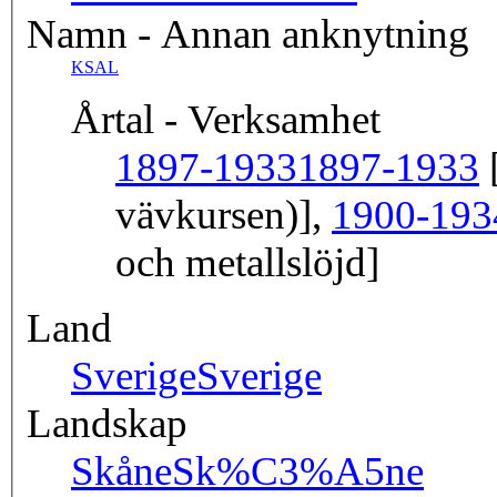
Namn - Annan anknytning
KSAL
Årtal - Verksamhet
1897-1933
1897-1933
[
vävkursen)],
1900-193
och metallslöjd]
Land
Sverige
Sverige
Landskap
Skåne
Sk%C3%A5ne