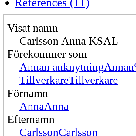
References (11)
Visat namn
Carlsson Anna KSAL
Förekommer som
Annan anknytning
Annan
Tillverkare
Tillverkare
Förnamn
Anna
Anna
Efternamn
Carlsson
Carlsson