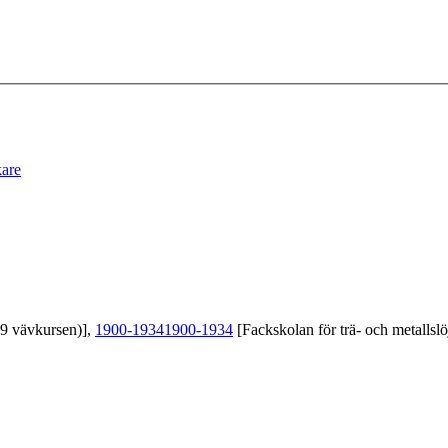
kare
39 vävkursen)],
1900-1934
1900-1934
[Fackskolan för trä- och metallslö