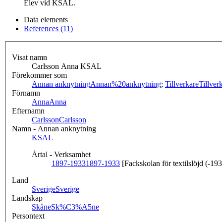
Elev vid KSAL.
Data elements
References (11)
Visat namn
Carlsson Anna KSAL
Förekommer som
Annan anknytning
Annan%20anknytning
;
Tillverkare
Tillver
Förnamn
Anna
Anna
Efternamn
Carlsson
Carlsson
Namn - Annan anknytning
KSAL
Årtal - Verksamhet
1897-1933
1897-1933
[Fackskolan för textilslöjd (-19
Land
Sverige
Sverige
Landskap
Skåne
Sk%C3%A5ne
Persontext