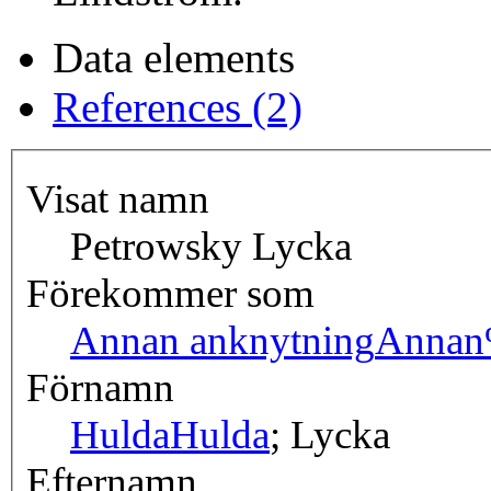
Data elements
References (2)
Visat namn
Petrowsky Lycka
Förekommer som
Annan anknytning
Annan
Förnamn
Hulda
Hulda
; Lycka
Efternamn