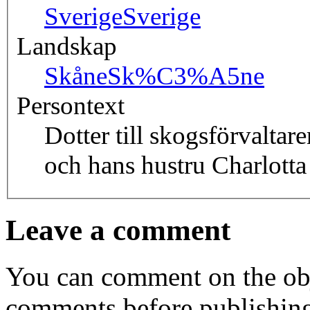
Sverige
Sverige
Landskap
Skåne
Sk%C3%A5ne
Persontext
Dotter till skogsförvalta
och hans hustru Charlotta
Leave a comment
You can comment on the obj
comments before publishin