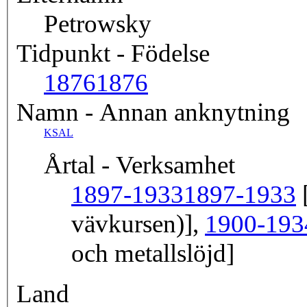
Petrowsky
Tidpunkt - Födelse
1876
1876
Namn - Annan anknytning
KSAL
Årtal - Verksamhet
1897-1933
1897-1933
[
vävkursen)],
1900-193
och metallslöjd]
Land