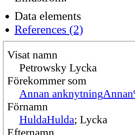
Data elements
References (2)
Visat namn
Petrowsky Lycka
Förekommer som
Annan anknytning
Annan
Förnamn
Hulda
Hulda
; Lycka
Efternamn