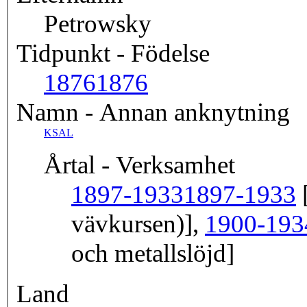
Petrowsky
Tidpunkt - Födelse
1876
1876
Namn - Annan anknytning
KSAL
Årtal - Verksamhet
1897-1933
1897-1933
[
vävkursen)],
1900-193
och metallslöjd]
Land