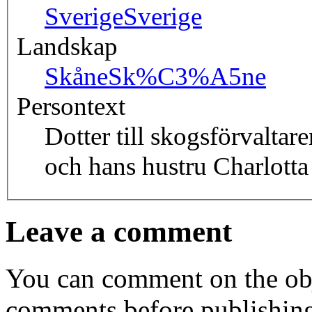
Sverige
Sverige
Landskap
Skåne
Sk%C3%A5ne
Persontext
Dotter till skogsförvalta
och hans hustru Charlotta
Leave a comment
You can comment on the obj
comments before publishin