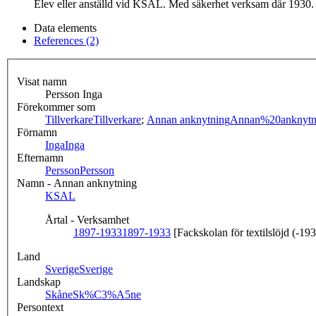
Elev eller anställd vid KSAL. Med säkerhet verksam där 1930.
Data elements
References (2)
Visat namn
Persson Inga
Förekommer som
Tillverkare
Tillverkare
;
Annan anknytning
Annan%20anknytn
Förnamn
Inga
Inga
Efternamn
Persson
Persson
Namn - Annan anknytning
KSAL
Årtal - Verksamhet
1897-1933
1897-1933
[Fackskolan för textilslöjd (-19
Land
Sverige
Sverige
Landskap
Skåne
Sk%C3%A5ne
Persontext