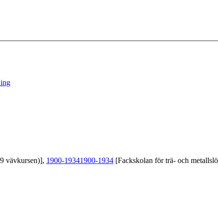
ing
39 vävkursen)],
1900-1934
1900-1934
[Fackskolan för trä- och metallslö