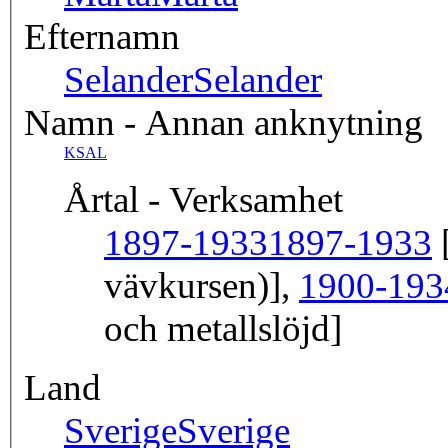
Efternamn
Selander
Selander
Namn - Annan anknytning
KSAL
Årtal - Verksamhet
1897-1933
1897-1933
[
vävkursen)],
1900-193
och metallslöjd]
Land
Sverige
Sverige