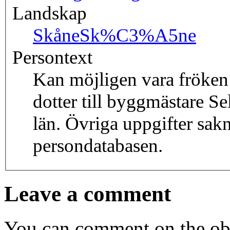
Landskap
Skåne
Sk%C3%A5ne
Persontext
Kan möjligen vara fröken
dotter till byggmästare S
län. Övriga uppgifter sakn
persondatabasen.
Leave a comment
You can comment on the obj