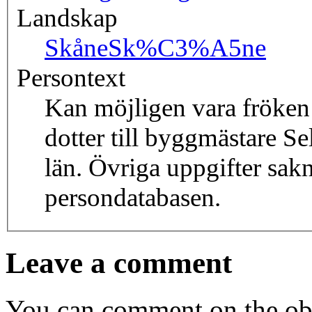
Landskap
Skåne
Sk%C3%A5ne
Persontext
Kan möjligen vara fröken
dotter till byggmästare S
län. Övriga uppgifter sakn
persondatabasen.
Leave a comment
You can comment on the obj