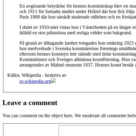
En avgörande betydelse för hennes konstnärskap blev en studi
och 1911 för fortsatta studier under Hölzel där hon fick föl
Paris 1908 där hon särskilt studerade stilleben och en förskju
I slutet av 1910-talet vistas hon i Västerbotten på en längre r
iklädd en stor pälsmössa med snöiga vidder som bakgrund.
På grund av tilltagande lamhet tvingades hon omkring 1923 
hon medverkade i Svenska konstnärernas förenings utställni
eftersom hennes konstsyn inte stämde med delar konstnärslag
Konstnärinnor och Sveriges allmänna konstförening. Hon var 
arrangerades av Malmö museum 1937. Hennes konst består av st
Källor, Wikipedia - beskrivs av
sv.wikipedia.org
Leave a comment
You can comment on the object here. We moderate all comments befor