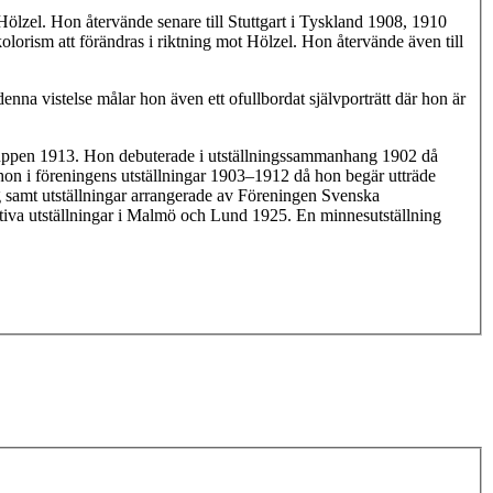
Hölzel. Hon återvände senare till Stuttgart i Tyskland 1908, 1910
lorism att förändras i riktning mot Hölzel. Hon återvände även till
denna vistelse målar hon även ett ofullbordat självporträtt där hon är
gruppen 1913. Hon debuterade i utställningssammanhang 1902 då
n i föreningens utställningar 1903–1912 då hon begär utträde
g samt utställningar arrangerade av Föreningen Svenska
tiva utställningar i Malmö och Lund 1925. En minnesutställning