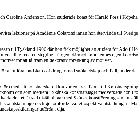
r och Caroline Andersson. Hon studerade konst för Harald Foss i Köpe
 bevista lektioner på Académie Colarossi innan hon återvände till Sverig
san till Tyskland 1906 där hon fick möjlighet att studera för Adolf Höl
es utveckling med en stegring i färgen, därmed kom hennes egen kolorism 
motivet för att få fram en dekorativ förenkling av motivet.
a för att utföra landskapsskildringar med snölandskap och fjäll, under den
höra med sitt konstnärskap. Hon var en av stiftarna till Konstnärsgr
tockholm och som medlem i Skånska konstnärslaget medverkade hon i fö
verkade i ett 10-tal utställningar med Skånes konstförening samt utst
ltiska utställningen och genomförde två retrospektiva utställningar i
ndskapsskildringar utförda i olja.