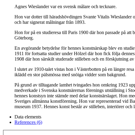
Agnes Wieslander var en svensk målare och tecknare.
Hon var dotter till häradshövdingen Svante Vitalis Wieslande
och har signerat målningar från 1893.
Hon for på en studieresa till Paris 1900 där hon passade på att
Göteborg.
En avgörande betydelse för hennes konstnärskap blev en studiere
1911 för fortsatta studier under Hölzel där hon fick följa denn
1908 där hon särskilt studerade stilleben och en förskjutning av 
I slutet av 1910-talet vistas hon i Västerbotten på en längre res
iklädd en stor pälsmössa med snöiga vidder som bakgrund.
På grund av tilltagande lamhet tvingades hon omkring 1923 upp
medverkade i Svenska konstnärernas förenings utställning i S
hennes konstsyn inte stämde med delar konstnärslaget. Hon med
Sveriges allmänna konstförening. Hon var representerad vid Ba
museum 1937. Hennes konst består av stilleben, interiörer och la
Data elements
References (6)