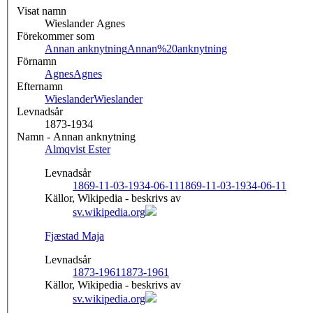
Visat namn
Wieslander Agnes
Förekommer som
Annan anknytning
Annan%20anknytning
Förnamn
Agnes
Agnes
Efternamn
Wieslander
Wieslander
Levnadsår
1873-1934
Namn - Annan anknytning
Almqvist Ester
Levnadsår
1869-11-03-1934-06-11
1869-11-03-1934-06-11
Källor, Wikipedia - beskrivs av
sv.wikipedia.org
Fjæstad Maja
Levnadsår
1873-1961
1873-1961
Källor, Wikipedia - beskrivs av
sv.wikipedia.org