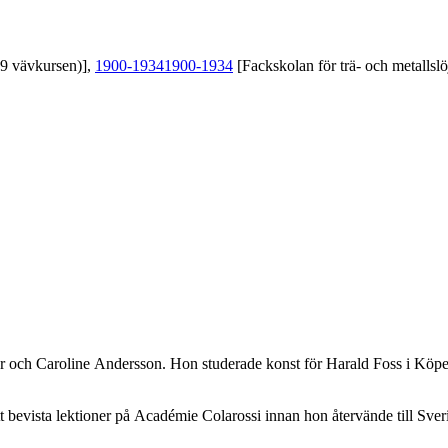
39 vävkursen)],
1900-1934
1900-1934
[Fackskolan för trä- och metallslö
nder och Caroline Andersson. Hon studerade konst för Harald Foss i K
tt bevista lektioner på Académie Colarossi innan hon återvände till Sve