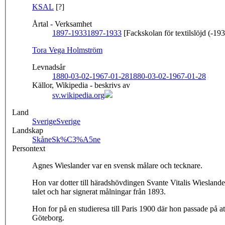
KSAL
[?]
Årtal - Verksamhet
1897-1933
1897-1933
[Fackskolan för textilslöjd (-19
Tora Vega Holmström
Levnadsår
1880-03-02-1967-01-28
1880-03-02-1967-01-28
Källor, Wikipedia - beskrivs av
sv.wikipedia.org
Land
Sverige
Sverige
Landskap
Skåne
Sk%C3%A5ne
Persontext
Agnes Wieslander var en svensk målare och tecknare.
Hon var dotter till häradshövdingen Svante Vitalis Wiesla
talet och har signerat målningar från 1893.
Hon for på en studieresa till Paris 1900 där hon passade på a
Göteborg.