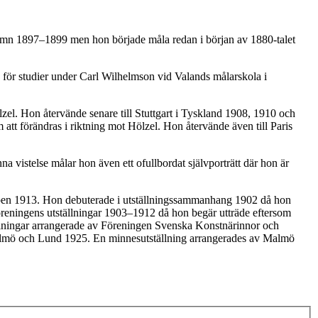
hamn 1897–1899 men hon började måla redan i början av 1880-talet
e för studier under Carl Wilhelmson vid Valands målarskola i
zel. Hon återvände senare till Stuttgart i Tyskland 1908, 1910 och
att förändras i riktning mot Hölzel. Hon återvände även till Paris
na vistelse målar hon även ett ofullbordat självporträtt där hon är
uppen 1913. Hon debuterade i utställningssammanhang 1902 då hon
reningens utställningar 1903–1912 då hon begär utträde eftersom
ällningar arrangerade av Föreningen Svenska Konstnärinnor och
 Malmö och Lund 1925. En minnesutställning arrangerades av Malmö