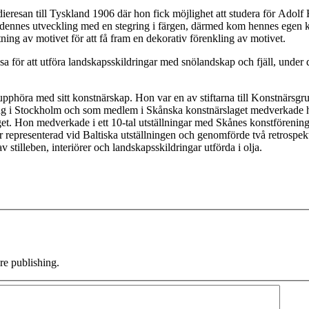
eresan till Tyskland 1906 där hon fick möjlighet att studera för Adolf 
ja dennes utveckling med en stegring i färgen, därmed kom hennes egen ko
tning av motivet för att få fram en dekorativ förenkling av motivet.
esa för att utföra landskapsskildringar med snölandskap och fjäll, under 
upphöra med sitt konstnärskap. Hon var en av stiftarna till Konstnärs
ng i Stockholm och som medlem i Skånska konstnärslaget medverkade ho
et. Hon medverkade i ett 10-tal utställningar med Skånes konstförenin
representerad vid Baltiska utställningen och genomförde två retrospek
illeben, interiörer och landskapsskildringar utförda i olja.
e publishing.