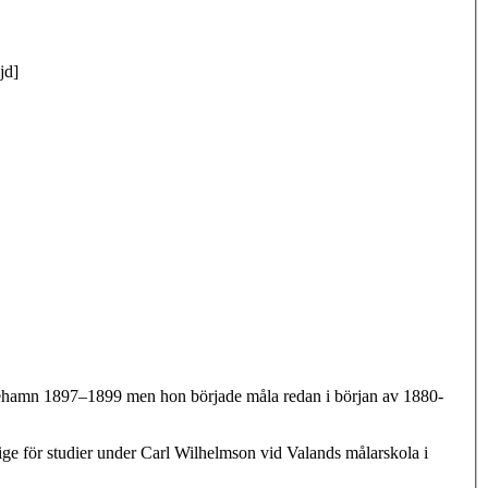
jd]
öpehamn 1897–1899 men hon började måla redan i början av 1880-
rige för studier under Carl Wilhelmson vid Valands målarskola i