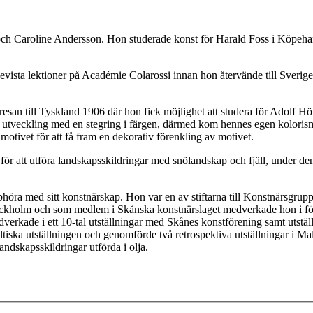
r och Caroline Andersson. Hon studerade konst för Harald Foss i Köpe
 bevista lektioner på Académie Colarossi innan hon återvände till Sverig
san till Tyskland 1906 där hon fick möjlighet att studera för Adolf Höl
es utveckling med en stegring i färgen, därmed kom hennes egen kolorism 
motivet för att få fram en dekorativ förenkling av motivet.
a för att utföra landskapsskildringar med snölandskap och fjäll, under den
höra med sitt konstnärskap. Hon var en av stiftarna till Konstnärsgr
tockholm och som medlem i Skånska konstnärslaget medverkade hon i fö
verkade i ett 10-tal utställningar med Skånes konstförening samt utst
ltiska utställningen och genomförde två retrospektiva utställningar i
ndskapsskildringar utförda i olja.