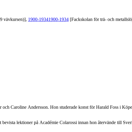
39 vävkursen)],
1900-1934
1900-1934
[Fackskolan för trä- och metallslö
nder och Caroline Andersson. Hon studerade konst för Harald Foss i K
tt bevista lektioner på Académie Colarossi innan hon återvände till Sve