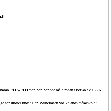
jd]
öpehamn 1897–1899 men hon började måla redan i början av 1880-
rige för studier under Carl Wilhelmson vid Valands målarskola i