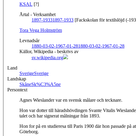
KSAL
[?]
Årtal - Verksamhet
1897-1933
1897-1933
[Fackskolan för textilslöjd (-19
Tora Vega Holmström
Levnadsår
1880-03-02-1967-01-28
1880-03-02-1967-01-28
Källor, Wikipedia - beskrivs av
sv.wikipedia.org
Land
Sverige
Sverige
Landskap
Skåne
Sk%C3%A5ne
Persontext
Agnes Wieslander var en svensk målare och tecknare.
Hon var dotter till häradshövdingen Svante Vitalis Wiesla
talet och har signerat målningar från 1893.
Hon for på en studieresa till Paris 1900 där hon passade på a
Göteborg.