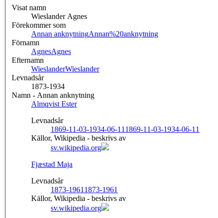
Visat namn
Wieslander Agnes
Förekommer som
Annan anknytning
Annan%20anknytning
Förnamn
Agnes
Agnes
Efternamn
Wieslander
Wieslander
Levnadsår
1873-1934
Namn - Annan anknytning
Almqvist Ester
Levnadsår
1869-11-03-1934-06-11
1869-11-03-1934-06-11
Källor, Wikipedia - beskrivs av
sv.wikipedia.org
Fjæstad Maja
Levnadsår
1873-1961
1873-1961
Källor, Wikipedia - beskrivs av
sv.wikipedia.org