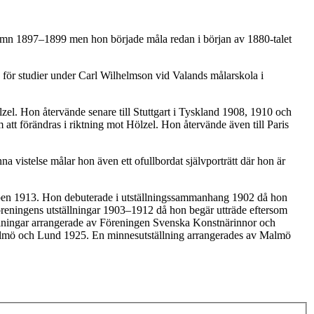
hamn 1897–1899 men hon började måla redan i början av 1880-talet
e för studier under Carl Wilhelmson vid Valands målarskola i
zel. Hon återvände senare till Stuttgart i Tyskland 1908, 1910 och
att förändras i riktning mot Hölzel. Hon återvände även till Paris
na vistelse målar hon även ett ofullbordat självporträtt där hon är
uppen 1913. Hon debuterade i utställningssammanhang 1902 då hon
reningens utställningar 1903–1912 då hon begär utträde eftersom
ällningar arrangerade av Föreningen Svenska Konstnärinnor och
 Malmö och Lund 1925. En minnesutställning arrangerades av Malmö