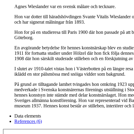
Agnes Wieslander var en svensk målare och tecknare.
Hon var dotter till häradshövdingen Svante Vitalis Wieslande
och har signerat målningar från 1893.
Hon for på en studieresa till Paris 1900 där hon passade på att
Göteborg.
En avgörande betydelse för hennes konstnärskap blev en studiere
1911 för fortsatta studier under Hölzel där hon fick följa denn
1908 där hon särskilt studerade stilleben och en förskjutning av 
I slutet av 1910-talet vistas hon i Västerbotten på en längre res
iklädd en stor pälsmössa med snöiga vidder som bakgrund.
På grund av tilltagande lamhet tvingades hon omkring 1923 upp
medverkade i Svenska konstnärernas förenings utställning i S
hennes konstsyn inte stämde med delar konstnärslaget. Hon med
Sveriges allmänna konstförening. Hon var representerad vid Ba
museum 1937. Hennes konst består av stilleben, interiörer och la
Data elements
References (6)