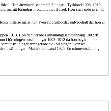
Hölzel. Hon återvände senare till Stuttgart i Tyskland 1908, 1910
lorism att förändras i riktning mot Hölzel. Hon återvände även till
denna vistelse målar hon även ett ofullbordat självporträtt där hon är
gruppen 1913. Hon debuterade i utställningssammanhang 1902 då
n i föreningens utställningar 1903–1912 då hon begär utträde
g samt utställningar arrangerade av Föreningen Svenska
tiva utställningar i Malmö och Lund 1925. En minnesutställning