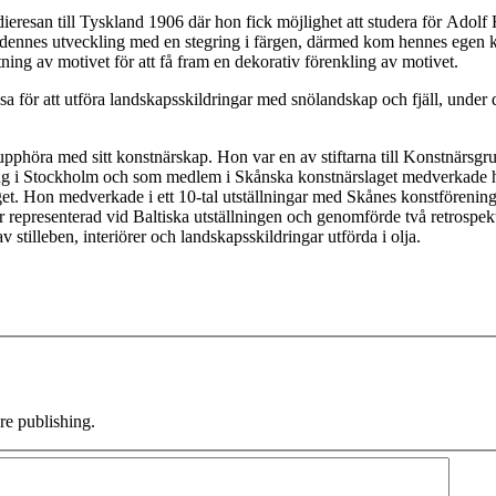
eresan till Tyskland 1906 där hon fick möjlighet att studera för Adolf 
ja dennes utveckling med en stegring i färgen, därmed kom hennes egen ko
tning av motivet för att få fram en dekorativ förenkling av motivet.
esa för att utföra landskapsskildringar med snölandskap och fjäll, under 
upphöra med sitt konstnärskap. Hon var en av stiftarna till Konstnärs
ng i Stockholm och som medlem i Skånska konstnärslaget medverkade ho
et. Hon medverkade i ett 10-tal utställningar med Skånes konstförenin
representerad vid Baltiska utställningen och genomförde två retrospek
illeben, interiörer och landskapsskildringar utförda i olja.
e publishing.