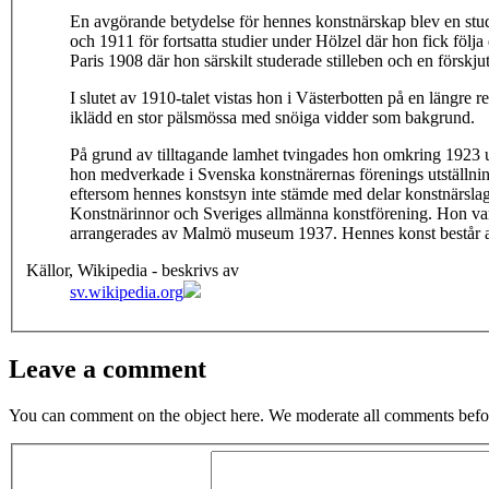
En avgörande betydelse för hennes konstnärskap blev en studi
och 1911 för fortsatta studier under Hölzel där hon fick föl
Paris 1908 där hon särskilt studerade stilleben och en förskju
I slutet av 1910-talet vistas hon i Västerbotten på en längre r
iklädd en stor pälsmössa med snöiga vidder som bakgrund.
På grund av tilltagande lamhet tvingades hon omkring 1923 
hon medverkade i Svenska konstnärernas förenings utställni
eftersom hennes konstsyn inte stämde med delar konstnärslag
Konstnärinnor och Sveriges allmänna konstförening. Hon var 
arrangerades av Malmö museum 1937. Hennes konst består av st
Källor, Wikipedia - beskrivs av
sv.wikipedia.org
Leave a comment
You can comment on the object here. We moderate all comments befor