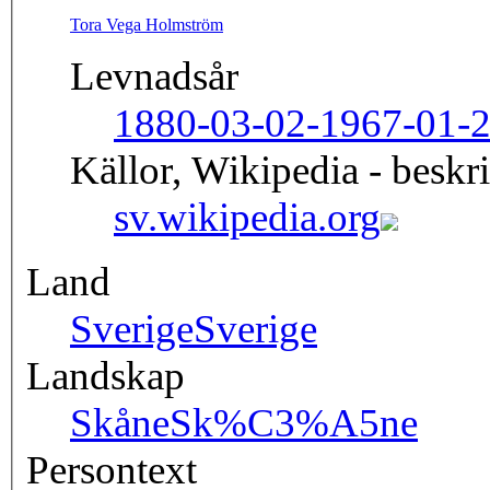
Tora Vega Holmström
Levnadsår
1880-03-02-1967-01-
Källor, Wikipedia - beskr
sv.wikipedia.org
Land
Sverige
Sverige
Landskap
Skåne
Sk%C3%A5ne
Persontext