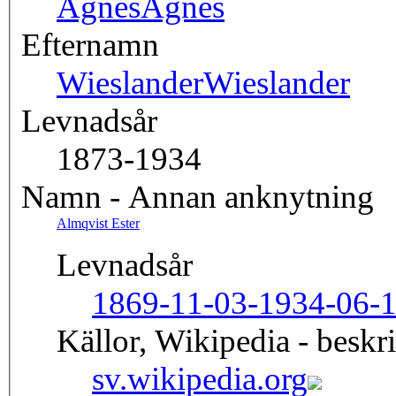
Agnes
Agnes
Efternamn
Wieslander
Wieslander
Levnadsår
1873-1934
Namn - Annan anknytning
Almqvist Ester
Levnadsår
1869-11-03-1934-06-
Källor, Wikipedia - beskr
sv.wikipedia.org