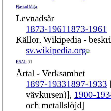
Fjæstad Maja
Levnadsår
1873-1961
1873-1961
Källor, Wikipedia - beskr
sv.wikipedia.org
KSAL
[?]
Årtal - Verksamhet
1897-1933
1897-1933
[
vävkursen)],
1900-193
och metallslöjd]